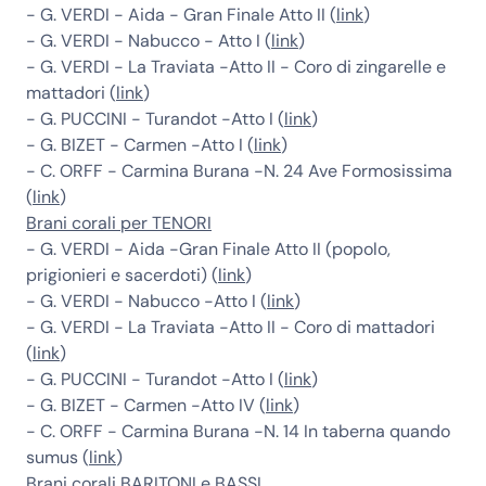
- G. VERDI - Aida - Gran Finale Atto II (
link
)
- G. VERDI - Nabucco - Atto I (
link
)
- G. VERDI - La Traviata -Atto II - Coro di zingarelle e
mattadori (
link
)
- G. PUCCINI - Turandot -Atto I (
link
)
- G. BIZET - Carmen -Atto I (
link
)
- C. ORFF - Carmina Burana -N. 24 Ave Formosissima
(
link
)
Brani corali per
TENORI
- G. VERDI - Aida -Gran Finale Atto II (popolo,
prigionieri e sacerdoti) (
link
)
- G. VERDI - Nabucco -Atto I (
link
)
- G. VERDI - La Traviata -Atto II - Coro di mattadori
(
link
)
- G. PUCCINI - Turandot -Atto I (
link
)
- G. BIZET - Carmen -Atto IV (
link
)
- C. ORFF - Carmina Burana -N. 14 In taberna quando
sumus (
link
)
Brani corali BARITONI e BASSI