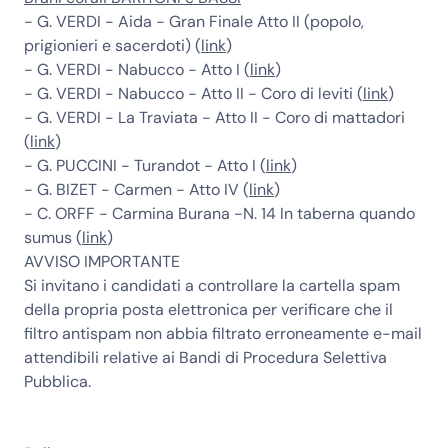
- G. VERDI - Aida - Gran Finale Atto II (popolo,
prigionieri e sacerdoti) (
link
)
- G. VERDI - Nabucco - Atto I (
link
)
- G. VERDI - Nabucco - Atto II - Coro di leviti (
link
)
- G. VERDI - La Traviata - Atto II - Coro di mattadori
(
link
)
- G. PUCCINI - Turandot - Atto I (
link
)
- G. BIZET - Carmen - Atto IV (
link
)
- C. ORFF - Carmina Burana -N. 14 In taberna quando
sumus (
link
)
AVVISO IMPORTANTE
Si invitano i candidati a controllare la cartella spam
della propria posta elettronica per verificare che il
filtro antispam non abbia filtrato erroneamente e-mail
attendibili relative ai Bandi di Procedura Selettiva
Pubblica.