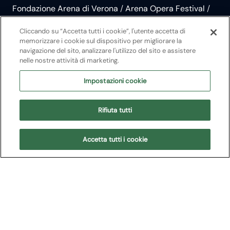
Fondazione Arena di Verona
/
Arena Opera Festival
/
2024
Cliccando su “Accetta tutti i cookie”, l'utente accetta di
Carmen
memorizzare i cookie sul dispositivo per migliorare la
navigazione del sito, analizzare l'utilizzo del sito e assistere
nelle nostre attività di marketing.
Opera
Impostazioni cookie
Georges Bizet
Rifiuta tutti
Acquista i biglietti della stagione 2027
Accetta tutti i cookie
In breve
Prossimi spettacoli
Cast
Trama
Med
In breve