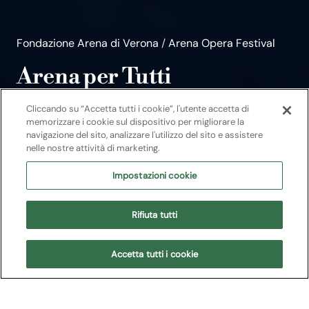
Fondazione Arena di Verona
/
Arena Opera Festival
Arena per Tutti
L'Arena di Verona Opera Festival è sempre
Cliccando su “Accetta tutti i cookie”, l'utente accetta di
più inclusivo grazie alla partnership con
memorizzare i cookie sul dispositivo per migliorare la
navigazione del sito, analizzare l'utilizzo del sito e assistere
Müller
nelle nostre attività di marketing.
Powered by
Impostazioni cookie
Rifiuta tutti
Prenota
Accetta tutti i cookie
Il progetto
Date 2026
Gli appuntamenti
Le oper