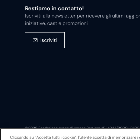
Restiamo in contatto!
Iscriviti alla newsletter per ricevere gli ultimi ag
iniziative, cast e promozioni
Iscriviti
©2026 Fondazione Arena di Verona Reg.Imp.VR 14244/2000 | P.I.0
Sede legale: via Roma 7/d, 37121 Verona
Cliccando su “Accetta tutti i cookie”, l'utente accetta di memorizzare i 