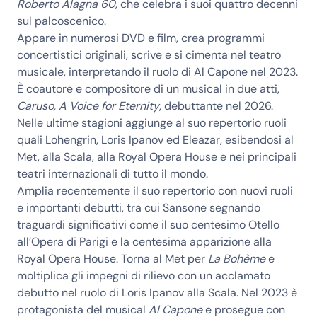
Roberto Alagna 60
, che celebra i suoi quattro decenni
sul palcoscenico.
Appare in numerosi DVD e film, crea programmi
concertistici originali, scrive e si cimenta nel teatro
musicale, interpretando il ruolo di Al Capone nel 2023.
È coautore e compositore di un musical in due atti,
Caruso, A Voice for Eternity
, debuttante nel 2026.
Nelle ultime stagioni aggiunge al suo repertorio ruoli
quali Lohengrin, Loris Ipanov ed Eleazar, esibendosi al
Met, alla Scala, alla Royal Opera House e nei principali
teatri internazionali di tutto il mondo.
Amplia recentemente il suo repertorio con nuovi ruoli
e importanti debutti, tra cui Sansone segnando
traguardi significativi come il suo centesimo Otello
all’Opera di Parigi e la centesima apparizione alla
Royal Opera House. Torna al Met per
La Bohème
e
moltiplica gli impegni di rilievo con un acclamato
debutto nel ruolo di Loris Ipanov alla Scala. Nel 2023 è
protagonista del musical
Al Capone
e prosegue con