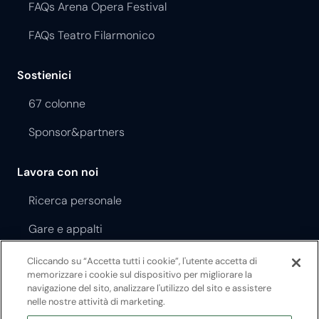
FAQs Arena Opera Festival
FAQs Teatro Filarmonico
Sostienici
67 colonne
Sponsor&partners
Lavora con noi
Ricerca personale
Gare e appalti
Cliccando su “Accetta tutti i cookie”, l'utente accetta di
Regolamento Opera Festival
memorizzare i cookie sul dispositivo per migliorare la
navigazione del sito, analizzare l'utilizzo del sito e assistere
Regolamento Teatro Filarmonico
nelle nostre attività di marketing.