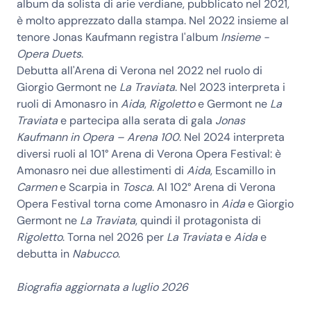
album da solista di arie verdiane, pubblicato nel 2021,
è molto apprezzato dalla stampa. Nel 2022 insieme al
tenore Jonas Kaufmann registra l'album
Insieme -
Opera Duets
.
Debutta all'Arena di Verona nel 2022 nel ruolo di
Giorgio Germont ne
La Traviata
. Nel 2023 interpreta i
ruoli di Amonasro in
Aida
,
Rigoletto
e Germont ne
La
Traviata
e partecipa alla serata di gala
Jonas
Kaufmann in Opera – Arena 100
. Nel 2024 interpreta
diversi ruoli al 101° Arena di Verona Opera Festival: è
Amonasro nei due allestimenti di
Aida
, Escamillo in
Carmen
e Scarpia in
Tosca
. Al 102° Arena di Verona
Opera Festival torna come Amonasro in
Aida
e Giorgio
Germont ne
La Traviata
, quindi il protagonista di
Rigoletto
. Torna nel 2026 per
La Traviata
e
Aida
e
debutta in
Nabucco
.
Biografia aggiornata a luglio 2026