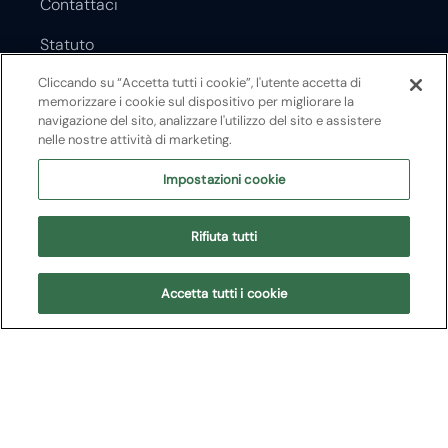
Contattaci
Statuto
Cliccando su “Accetta tutti i cookie”, l'utente accetta di
Trasparenza
memorizzare i cookie sul dispositivo per migliorare la
navigazione del sito, analizzare l'utilizzo del sito e assistere
Amministrazione trasparente
nelle nostre attività di marketing.
Responsabilità sociale
Impostazioni cookie
Bandi Scaduti
Rifiuta tutti
Le nostre opere
Accetta tutti i cookie
Stagioni passate
I nostri artisti
Area stampa
Arena Young