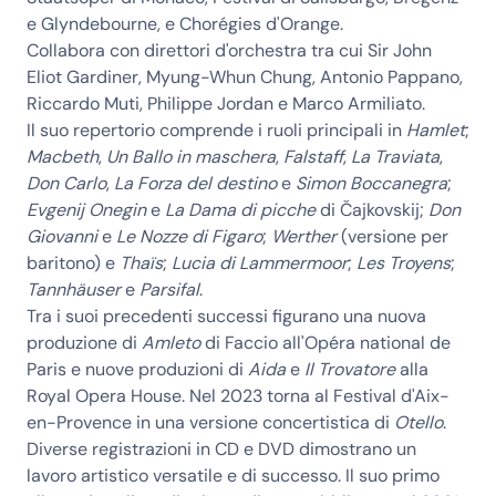
e Glyndebourne, e Chorégies d'Orange.
Collabora con direttori d'orchestra tra cui Sir John
Eliot Gardiner, Myung-Whun Chung, Antonio Pappano,
Riccardo Muti, Philippe Jordan e Marco Armiliato.
Il suo repertorio comprende i ruoli principali in
Hamlet
;
Macbeth
,
Un Ballo in maschera
,
Falstaff
,
La Traviata
,
Don Carlo
,
La Forza del destino
e
Simon Boccanegra
;
Evgenij Onegin
e
La Dama di picche
di Čajkovskij;
Don
Giovanni
e
Le Nozze di Figaro
;
Werther
(versione per
baritono) e
Thaïs
;
Lucia di Lammermoor
;
Les Troyens
;
Tannhäuser
e
Parsifal
.
Tra i suoi precedenti successi figurano una nuova
produzione di
Amleto
di Faccio all'Opéra national de
Paris e nuove produzioni di
Aida
e
Il Trovatore
alla
Royal Opera House. Nel 2023 torna al Festival d'Aix-
en-Provence in una versione concertistica di
Otello
.
Diverse registrazioni in CD e DVD dimostrano un
lavoro artistico versatile e di successo. Il suo primo