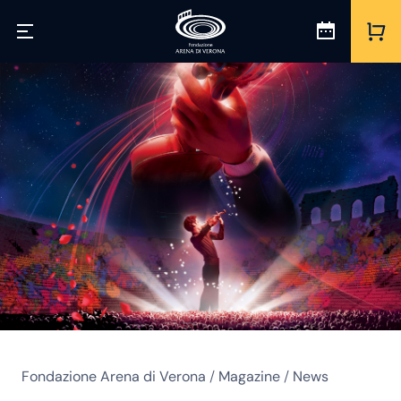
Fondazione Arena di Verona
/
Magazine
/
News