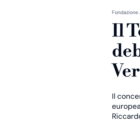
Fondazione 
Il 
deb
Ve
Il conce
europea 
Riccardo