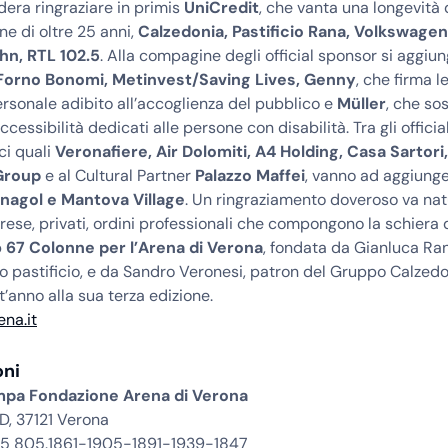
era ringraziare in primis
UniCredit
, che vanta una longevità 
ne di oltre 25 anni,
Calzedonia, Pastificio Rana, Volkswage
ahn, RTL 102.5
. Alla compagine degli official sponsor si aggiu
Forno Bonomi, Metinvest/Saving Lives, Genny
, che firma l
ersonale adibito all’accoglienza del pubblico e
Müller
, che sos
ccessibilità dedicati alle persone con disabilità. Tra gli officia
ci quali
Veronafiere, Air Dolomiti, A4 Holding, Casa Sartori
 Group
e al Cultural Partner
Palazzo Maffei
, vanno ad aggiung
nagol e Mantova Village
. Un ringraziamento doveroso va na
ese, privati, ordini professionali che compongono la schiera 
p
67 Colonne per l’Arena di Verona
, fondata da Gianluca Ra
 pastificio, e da Sandro Veronesi, patron del Gruppo Calzedo
’anno alla sua terza edizione.
na.it
oni
ampa Fondazione Arena di Verona
D, 37121 Verona
045 805.1861-1905-1891-1939-1847