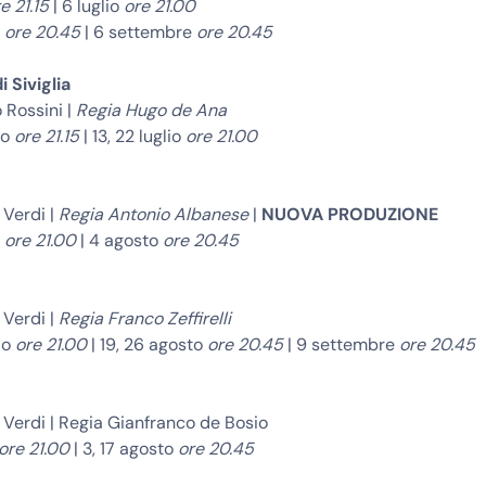
e 21.15
| 6 luglio
ore 21.00
o
ore 20.45
| 6 settembre
ore 20.45
i Siviglia
 Rossini |
Regia Hugo de Ana
no
ore 21.15
| 13, 22 luglio
ore 21.00
 Verdi |
Regia Antonio Albanese
|
NUOVA PRODUZIONE
o
ore 21.00
| 4 agosto
ore 20.45
 Verdi |
Regia Franco Zeffirelli
lio
ore 21.00
| 19, 26 agosto
ore 20.45
| 9 settembre
ore 20.45
Verdi | Regia Gianfranco de Bosio
ore 21.00
| 3, 17 agosto
ore 20.45