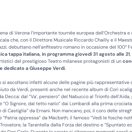
rena di Verona l’importante tournée europea dell’Orchestra e 
Scala che, con il Direttore Musicale Riccardo Chailly e il Maes
zzi, debuttano nell’anfiteatro romano in occasione del 100° Fe
ica tappa italiana, in programma giovedì 31 agosto alle 21
,
tistici del prestigioso Teatro milanese protagonisti di un
con
e dedicato a Giuseppe Verdi
.
 si ascoltano infatti alcune delle pagine più rappresentative
uto da Verdi, presenti anche nel recente album di Cori scali
a Decca: dal “Va’, pensiero” del Nabucco al Trionfo dell’Aida
e “O Signore, dal tetto natio” dai Lombardi alla prima crociata 
on di Castiglia” da Ernani. Non mancano, poi, il coro delle stregh
“Patria oppressa” da Macbeth, il famoso “Vedi le fosche not
 Trovatore, la Tarantella dalla Forza del destino e “Spuntato ec
 da Don Carlo. Durante la serata si alternano momenti corali e 