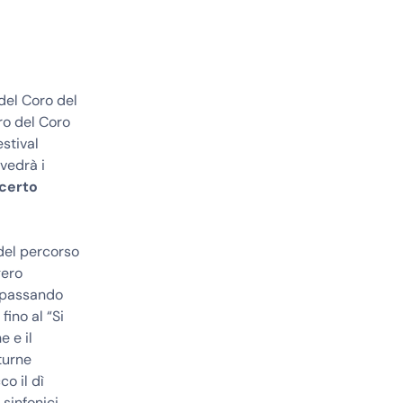
del Coro del
tro del Coro
stival
 vedrà i
certo
 del percorso
gero
, passando
fino al “Si
e e il
turne
co il dì
sinfonici,