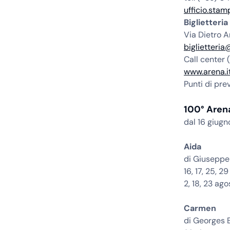
ufficio.sta
Biglietteria
Via Dietro A
biglietteria
Call center
www.arena.i
Punti di pr
100° Aren
dal 16 giugn
Aida
di Giuseppe
16, 17, 25, 2
2, 18, 23 ago
Carmen
di Georges B