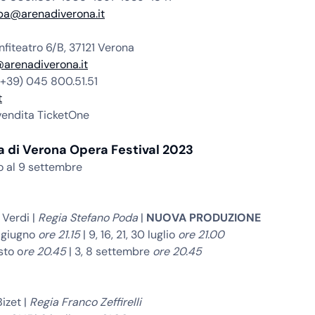
mpa@arenadiverona.it
nfiteatro 6/B, 37121 Verona
@arenadiverona.it
 (+39) 045 800.51.51
t
evendita TicketOne
a di Verona Opera Festival 2023
o al 9 settembre
 Verdi |
Regia Stefano Poda
|
NUOVA PRODUZIONE
9 giugno
ore 21.15
| 9, 16, 21, 30 luglio
ore 21.00
sto o
re 20.45
| 3, 8 settembre
ore 20.45
izet |
Regia Franco Zeffirelli