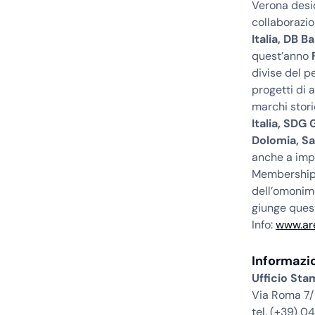
Verona desid
collaborazio
Italia, DB B
quest’anno
divise del p
progetti di a
marchi stori
Italia, SDG
Dolomia, Sa
anche a impr
Membershi
dell’omonimo
giunge quest
Info:
www.are
Informazi
Ufficio St
Via Roma 7/
tel. (+39) 