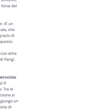
 forza del
ce: «È un
cala, che
grazio di
 questo
 con altre
i Parigi.
atrocinio
al 9
. Tra le
izione si
aggiunge un
rena di