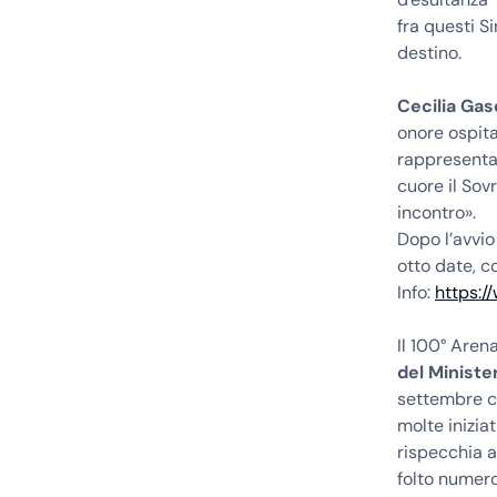
fra questi S
destino.
Cecilia Gas
onore ospita
rappresenta 
cuore il Sov
incontro».
Dopo l’avvio
otto date, c
Info:
https:/
Il 100° Aren
del Ministe
settembre co
molte inizia
rispecchia a
folto numero