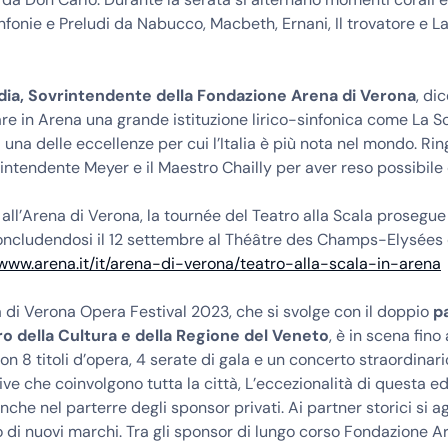
infonie e Preludi da Nabucco, Macbeth, Ernani, Il trovatore e La
dia, Sovrintendente della Fondazione Arena di Verona
, di
re in Arena una grande istituzione lirico-sinfonica come La S
una delle eccellenze per cui l’Italia è più nota nel mondo. Rin
rintendente Meyer e il Maestro Chailly per aver reso possibile
 all’Arena di Verona, la tournée del Teatro alla Scala prosegue
oncludendosi il 12 settembre al Théâtre des Champs-Elysées d
/www.arena.it/it/arena-di-verona/teatro-alla-scala-in-arena
a di Verona Opera Festival 2023, che si svolge con il doppio
p
ro della Cultura e della Regione del Veneto
, è in scena fino 
n 8 titoli d’opera, 4 serate di gala e un concerto straordinario
tive che coinvolgono tutta la città, L’eccezionalità di questa ed
nche nel parterre degli sponsor privati. Ai partner storici si 
 di nuovi marchi. Tra gli sponsor di lungo corso Fondazione A