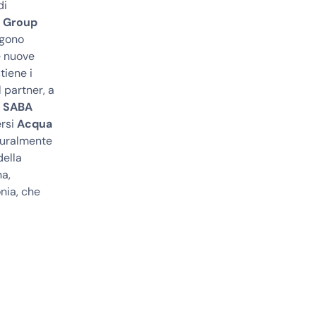
di
n Group
ngono
e nuove
tiene i
l partner, a
, SABA
ersi
Acqua
turalmente
della
na,
nia, che