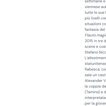
settimane e 
viennese auf
tutte le sue
più livelli 
situazioni c
fantasia del
Flauto magi
2015 in tre 
scene e cost
Stefano Nico
L’allestimen
statunitense
fiabesca, co
sale un cast
Alexander V
la coppia d
(Tamino) e 
interpretat
per la giov