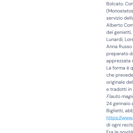
Bolcato
. Co
(Monostatos
servizio del
Alberto Co
dei genietti,
Lunardi, Lore
Anna Russo i
preparato 
apprezzata n
La forma è q
che prevede 
originale de
e tradotti in
Flauto magi
24 gennaio
a
Biglietti, a
https://www.
di ogni recit
Fra le novi