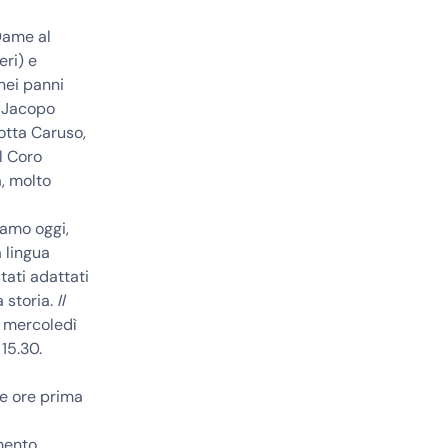
Dame al
ri) e
nei panni
e (Jacopo
lotta Caruso,
l
Coro
a
, molto
iamo oggi,
a lingua
tati adattati
a storia.
Il
mercoledì
 15.30.
due ore prima
mento