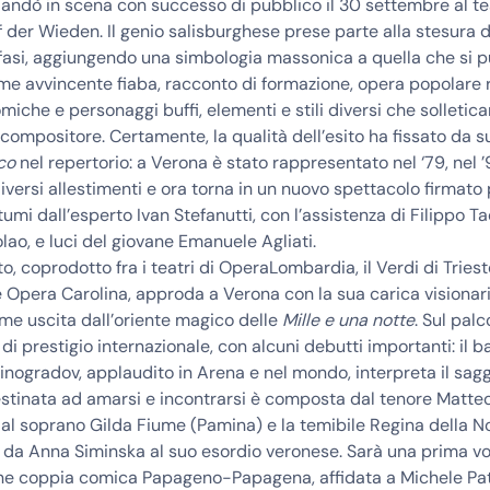
andò in scena con successo di pubblico il 30 settembre al te
 der Wieden. Il genio salisburghese prese parte alla stesura d
 fasi, aggiungendo una simbologia massonica a quella che si p
come avvincente fiaba, racconto di formazione, opera popolare 
omiche e personaggi buffi, elementi e stili diversi che solletica
 compositore. Certamente, la qualità dell’esito ha fissato da 
co
nel repertorio: a Verona è stato rappresentato nel ‘79, nel ’
diversi allestimenti e ora torna
in un nuovo spettacolo firmato 
umi dall’esperto Ivan Stefanutti
, con l’assistenza di Filippo Ta
lao, e luci del giovane Emanuele Agliati.
to, coprodotto fra i teatri di OperaLombardia, il Verdi di Triest
 Opera Carolina, approda a Verona con la sua carica visionari
me uscita dall’oriente magico delle
Mille e una notte
. Sul pal
 di prestigio internazionale, con alcuni debutti importanti: il 
inogradov
, applaudito in Arena e nel mondo, interpreta il sagg
estinata ad amarsi e incontrarsi è composta dal tenore
Matte
dal soprano
Gilda Fiume
(Pamina) e la temibile Regina della N
a da
Anna Siminska
al suo esordio veronese. Sarà una prima v
ane coppia comica Papageno-Papagena, affidata a
Michele Pat