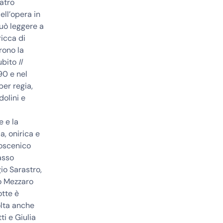
atro
ell’opera in
uò leggere a
ricca di
rono la
subito
Il
90 e nel
per regia,
dolini e
e e la
a, onirica e
coscenico
basso
io Sarastro,
o Mezzaro
otte è
olta anche
ti
e
Giulia