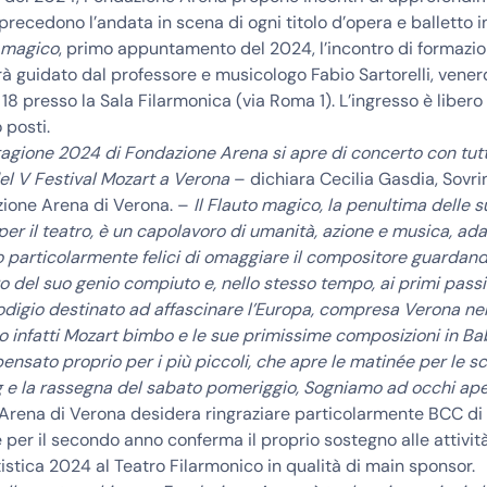
recedono l’andata in scena di ogni titolo d’opera e balletto in
 magico
, primo appuntamento del 2024, l’incontro di formazio
rà guidato dal professore e musicologo
Fabio Sartorelli, vener
 18 presso la Sala Filarmonica
(via Roma 1). L’ingresso è libero
 posti.
agione 2024 di Fondazione Arena si apre di concerto con tutta 
el V Festival Mozart a Verona
– dichiara
Cecilia Gasdia, Sovr
zione Arena di Verona
. –
Il Flauto magico, la penultima delle s
per il teatro, è un capolavoro di umanità, azione e musica, ada
o particolarmente felici di omaggiare il compositore guardan
o del suo genio compiuto e, nello stesso tempo, ai primi passi
digio destinato ad affascinare l’Europa, compresa Verona nel
 infatti Mozart bimbo e le sue primissime composizioni in Ba
ensato proprio per i più piccoli, che apre le matinée per le sc
 e la rassegna del sabato pomeriggio, Sogniamo ad occhi ape
Arena di Verona desidera ringraziare particolarmente
BCC di 
e per il secondo anno conferma il proprio
sostegno alle attivit
istica 2024 al Teatro Filarmonico in qualità di main sponsor.