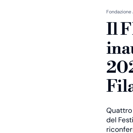
Fondazione 
Il 
ina
202
Fil
Quattro 
del Fest
riconfe