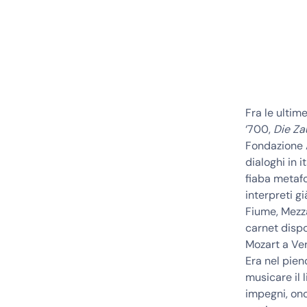
Fra le ultim
‘700,
Die Za
Fondazione A
dialoghi in 
fiaba metafo
interpreti g
Fiume, Mezza
carnet dispo
Mozart a Ver
Era nel pien
musicare il 
impegni, ono