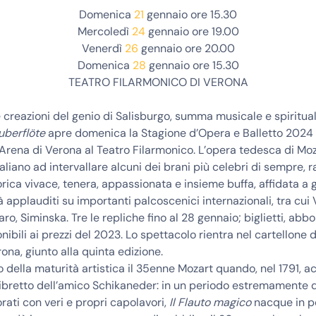
Domenica
21
gennaio
ore 15.30
Mercoledì
24
gennaio
ore 19.00
Venerdì
26
gennaio
ore 20.00
Domenica
28
gennaio
ore 15.30
TEATRO FILARMONICO DI VERONA
e creazioni del genio di Salisburgo, summa musicale e spiritual
uberflöte
apre domenica la Stagione d’Opera e Balletto 2024 
rena di Verona al Teatro Filarmonico. L’opera tedesca di Moz
italiano ad intervallare alcuni dei brani più celebri di sempre,
rica vivace, tenera, appassionata e insieme buffa, affidata a 
ià applauditi su importanti palcoscenici internazionali, tra cui
ro, Siminska. Tre le repliche fino al 28 gennaio; biglietti, ab
nibili ai prezzi del 2023. Lo spettacolo rientra nel cartellone d
ona, giunto alla quinta edizione.
o della maturità artistica il 35enne Mozart quando, nel 1791, a
libretto dell’amico Schikaneder: in un periodo estremamente 
rati con veri e propri capolavori,
Il Flauto magico
nacque in 