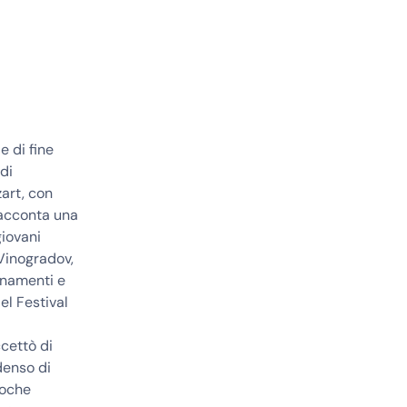
e di fine
di
art, con
 racconta una
giovani
 Vinogradov,
bonamenti e
el Festival
ccettò di
denso di
poche