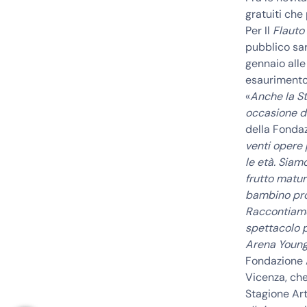
gratuiti
che p
Per Il
Flauto
pubblico sa
gennaio alle
esaurimento
«
Anche la St
occasione d
della Fonda
venti opere 
le età. Siam
frutto matur
bambino pro
Raccontiamo
spettacolo p
Arena Young
Fondazione 
Vicenza
, ch
Stagione Art