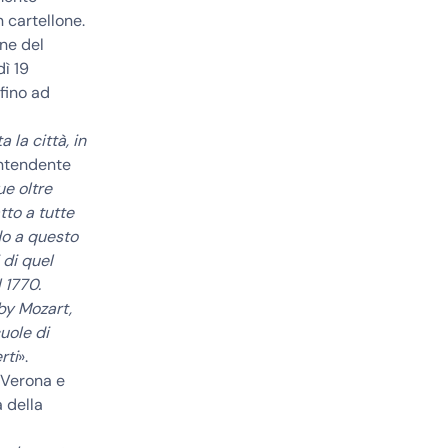
 cartellone.
ne del
dì 19
 fino ad
la città, in
intendente
ue oltre
tto a tutte
do a questo
 di quel
 1770.
by Mozart,
uole di
rti
».
Verona e
à della