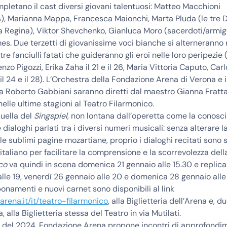
mpletano il cast diversi giovani talentuosi:
Matteo Macchioni
),
Marianna Mappa
,
Francesca Maionchi
,
Marta Pluda
(le tre 
la Regina),
Viktor Shevchenko
,
Gianluca Moro
(sacerdoti/armige
mes
. Due terzetti di giovanissime voci bianche si alterneranno 
 tre fanciulli fatati che guideranno gli eroi nelle loro peripezi
nzo Pigozzi, Erika Zaha il 21 e il 26, Maria Vittoria Caputo, Car
l 24 e il 28).
L’Orchestra della Fondazione Arena di Verona
e i
da
Roberto Gabbiani
saranno diretti dal maestro
Gianna Fratt
elle ultime stagioni al Teatro Filarmonico.
uella del
Singspiel
, non lontana dall’operetta come la conosc
dialoghi parlati tra i diversi numeri musicali: senza alterare l
lle sublimi pagine mozartiane, proprio i dialoghi recitati sono s
 italiano per facilitare la comprensione e la scorrevolezza dell
co
va quindi in scena
domenica 21 gennaio
alle 15.30 e replica
lle 19,
venerdì 26 gennaio
alle 20 e
domenica 28 gennaio
alle
bbonamenti e nuovi carnet sono disponibili al link
arena.it/it/teatro-filarmonico
, alla Biglietteria dell’Arena e, 
a, alla Biglietteria stessa del Teatro in via Mutilati.
tà del 2024, Fondazione Arena propone
incontri di approfondi