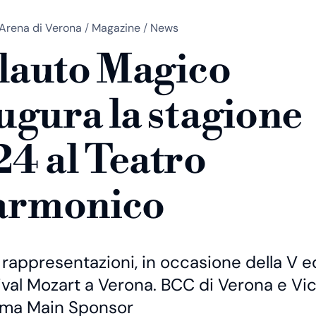
Arena di Verona
/
Magazine
/
News
Flauto Magico
ugura la stagione
4 al Teatro
armonico
rappresentazioni, in occasione della V e
ival Mozart a Verona. BCC di Verona e Vi
rma Main Sponsor