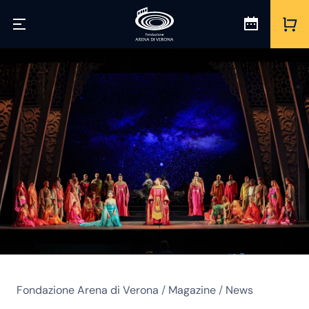
Fondazione Arena di Verona
/
Magazine
/
News