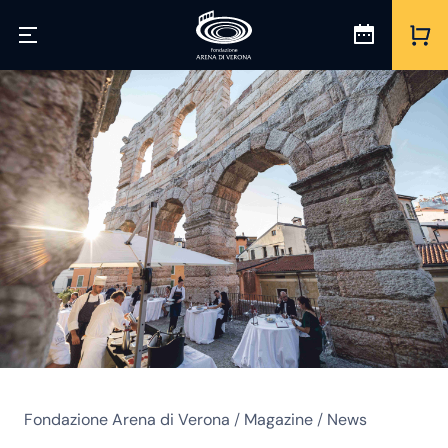
Fondazione Arena di Verona
/
Magazine
/
News