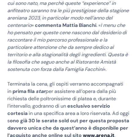
cui sono nato, ma perché queste “experience” in
anfiteatro saranno tra le più prestigiose della stagione
areniana 2023, in particolar modo nell’anno del
centenario
»
commenta Mattia Bianchi
. «
I menu che
ho pensato per queste cene nascono dal desiderio di
raccontare il mio percorso professionale e la
particolare attenzione che da sempre dedico al
territorio e alla stagionalità degli ingredienti. Questa è
la filosofia che seguo anche al Ristorante Amistà
sostenuta con forza dalla Famiglia Facchini
».
Terminata la cena, gli ospiti verranno accompagnati
in
prima fila
star
per assistere all’opera dalla più
richiesta delle poltronissime di platea e, durante
l’intervallo, godranno di un
esclusivo servizio
cortesia
in una specifica area a loro riservata. Ad oggi
s
ono già 30 le serate sold out per questa proposta
davvero unica che da quest’anno è disponibile per
l’acquisto anche online sul sito
www.arena.it
.