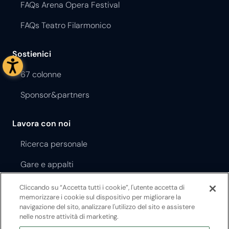
FAQs Arena Opera Festival
FAQs Teatro Filarmonico
Sostienici
67 colonne
Sponsor&partners
Lavora con noi
Ricerca personale
Gare e appalti
Cliccando su “Accetta tutti i cookie”, l'utente accetta di
Regolamento Opera Festival
memorizzare i cookie sul dispositivo per migliorare la
navigazione del sito, analizzare l'utilizzo del sito e assistere
Regolamento Teatro Filarmonico
nelle nostre attività di marketing.