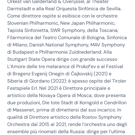
Orkest van Gelderland & Overijssel, al Theater
Darmstadt e alla Real Orquesta Sinfónica de Sevilla.
Come direttore ospite si esibisce con le orchestre
Slovenian Philharmonic, New Japan Philharmonic,
Tapiola Sinfonietta, SWR Symphony, della Toscana,
Filarmonica del Teatro Comunale di Bologna, Sinfonica
di Milano, Danish National Symphony, MAV Symphony
di Budapest e Philharmonie Zuidnederland. Alla
Stuttgart State Opera dirige con grande successo
L’Amore delle tre melarance di Prokof’ev e al Festival
di Bregenz Evgenij Onegin di Čajkovskij (2021) e
Siberia di Giordano (2022): è spesso ospite del Tiroler
Festspiele Erl. Nel 2021 è Direttore principale e
artistico della Novaya Opera di Mosca, dove presenta
due produzioni, Die tote Stadt di Korngold e Cendrillon
di Massenet, prima di dimettersi dal suo incarico. In
qualità di Direttore artistico della Rostov Symphony
Orchestra dal 2015 al 2021, rende l’orchestra uno degli
ensemble più rinomati della Russia: dirige per l’ultima