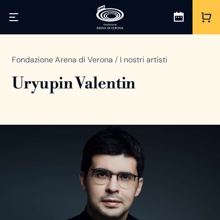
Fondazione Arena di Verona
/
I nostri artisti
Uryupin Valentin