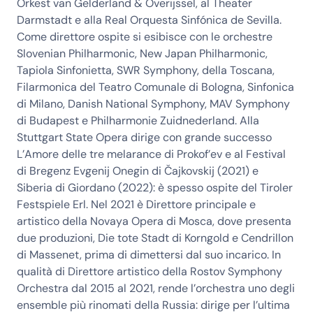
Orkest van Gelderland & Overijssel, al Theater
Darmstadt e alla Real Orquesta Sinfónica de Sevilla.
Come direttore ospite si esibisce con le orchestre
Slovenian Philharmonic, New Japan Philharmonic,
Tapiola Sinfonietta, SWR Symphony, della Toscana,
Filarmonica del Teatro Comunale di Bologna, Sinfonica
di Milano, Danish National Symphony, MAV Symphony
di Budapest e Philharmonie Zuidnederland. Alla
Stuttgart State Opera dirige con grande successo
L’Amore delle tre melarance di Prokof’ev e al Festival
di Bregenz Evgenij Onegin di Čajkovskij (2021) e
Siberia di Giordano (2022): è spesso ospite del Tiroler
Festspiele Erl. Nel 2021 è Direttore principale e
artistico della Novaya Opera di Mosca, dove presenta
due produzioni, Die tote Stadt di Korngold e Cendrillon
di Massenet, prima di dimettersi dal suo incarico. In
qualità di Direttore artistico della Rostov Symphony
Orchestra dal 2015 al 2021, rende l’orchestra uno degli
ensemble più rinomati della Russia: dirige per l’ultima