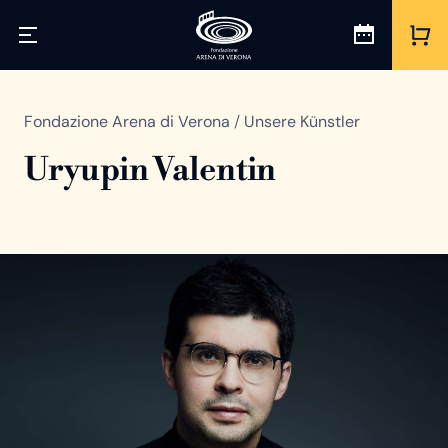
Fondazione Arena di Verona
/
Unsere Künstler
Uryupin Valentin