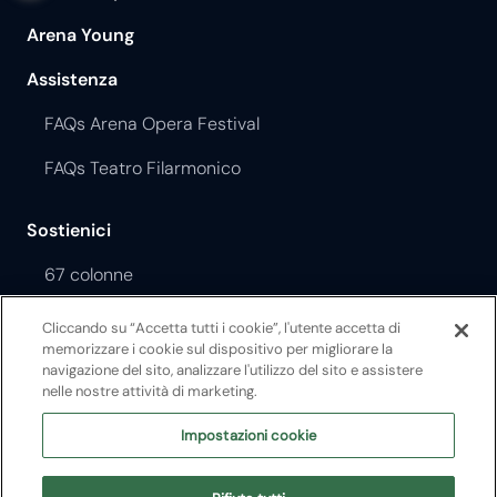
Arena Young
Assistenza
FAQs Arena Opera Festival
FAQs Teatro Filarmonico
Sostienici
67 colonne
Sponsor&partners
Cliccando su “Accetta tutti i cookie”, l'utente accetta di
memorizzare i cookie sul dispositivo per migliorare la
navigazione del sito, analizzare l'utilizzo del sito e assistere
Lavora con noi
nelle nostre attività di marketing.
Ricerca personale
Impostazioni cookie
Gare e appalti