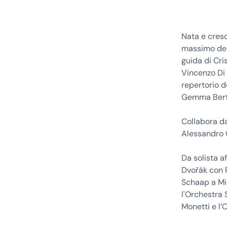
Nata e cres
massimo dei 
guida di Cri
Vincenzo Di 
repertorio 
Gemma Berta
Collabora da
Alessandro Q
Da solista a
Dvořák con 
Schaap a Mil
l'Orchestra
Monetti e l’