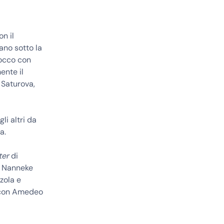
n il
lano sotto la
rocco con
ente il
 Saturova,
li altri da
a.
ter
di
 Nanneke
zola e
t con Amedeo