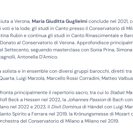
ciuta a Verona,
Maria Giuditta Guglielmi
conclude nel 2021, co
voti e la lode, gli studi in Canto presso il Conservatorio di Mi
stina Rubin e continua gli studi in Canto Rinascimentale e Ba
Donato al Conservatorio di Verona. Approfondisce principalm
del Settecento, seguendo masterclass con Sonia Prina, Simona
gnolli, Antonella D'Amico.
 solista e in ensemble con diversi gruppi barocchi, diretti tra g
uarta, Luigi Marzola, Marcello Rossi Corradini, Matteo Valbus
ffronta principalmente il repertorio sacro, tra cui lo
Stabat Ma
Rolf Beck a Hessen nel 2022, la
Johannes Passion
di Bach con
ano nel 2022 e 2023, il
Dixit Dominus
di Händel con Luigi Mar
 Santo Spirito a Ferrara nel 2019, la Krönungsmesse di Mozar
Orchestra del Conservatorio di Milano a Milano nel 2019.