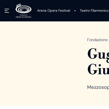
Arena Opera Festival
Teatro Filarmonico
Fondazione 
Gug
Giu
Mezzoso