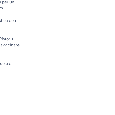
a per un
um.
stica con
Ristori)
 avvicinare i
ruolo di