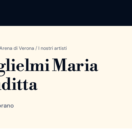
Arena di Verona
/
I nostri artisti
lielmi Maria
ditta
prano