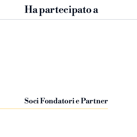
Ha partecipato a
Werther 2023
Il Pand
Kätchen
Oca, Ran
Soci Fondatori e Partner