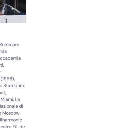
i Roma per
emia
l’Accademia
i,
v
(1996),
 Stati Uniti.
est,
 Miami, La
Nazionale di
the Moscow
hilharmonic
estre Fil. de