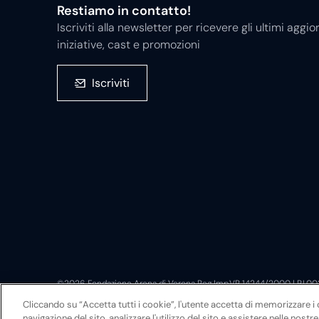
Restiamo in contatto!
Iscriviti alla newsletter per ricevere gli ultimi ag
iniziative, cast e promozioni
Iscriviti
©2026 Fondazione Arena di Verona Reg.Imp.VR 14244/2000 | P.I.0
Sede legale: via Roma 7/d, 37121 Verona
Cliccando su “Accetta tutti i cookie”, l'utente accetta di memorizzare i 
navigazione del sito, analizzare l'utilizzo del sito e assistere nelle nostre