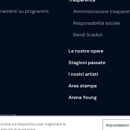
giornamenti su programmi,
Amministrazione traspare
Responsabilità sociale
Bandi Scaduti
Le nostre opere
Stagioni passate
I nostri artisti
Area stampa
Arena Young
0231130238
cookie sul dispositivo per migliorare la
Impostazioni
 attività di marketing.