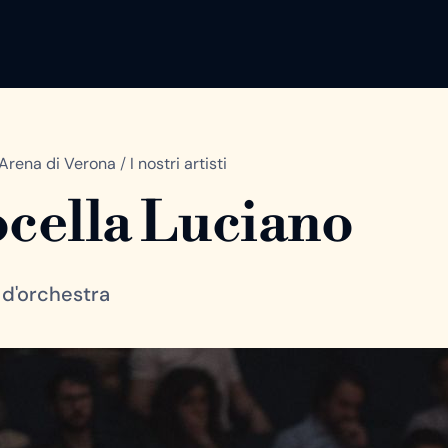
Arena di Verona
/
I nostri artisti
cella Luciano
 d'orchestra