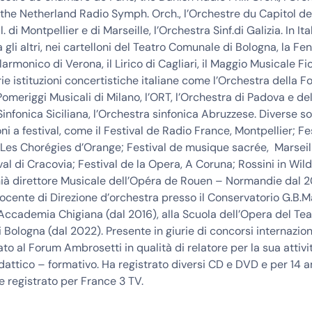
the Netherland Radio Symph. Orch., l’Orchestre du Capitol de
. di Montpellier e di Marseille, l’Orchestra Sinf.di Galizia. In Ita
 gli altri, nei cartelloni del Teatro Comunale di Bologna, la Fen
ilarmonico di Verona, il Lirico di Cagliari, il Maggio Musicale Fi
rie istituzioni concertistiche italiane come l’Orchestra della 
 Pomeriggi Musicali di Milano, l’ORT, l’Orchestra di Padova e de
Sinfonica Siciliana, l’Orchestra sinfonica Abruzzese. Diverse s
ni a festival, come il Festival de Radio France, Montpellier; Fe
a; Les Chorégies d’Orange; Festival de musique sacrée, Marseil
al di Cracovia; Festival de la Opera, A Coruna; Rossini in Wi
à direttore Musicale dell’Opéra de Rouen – Normandie dal 20
ocente di Direzione d’orchestra presso il Conservatorio G.B.Ma
’Accademia Chigiana (dal 2016), alla Scuola dell’Opera del Tea
Bologna (dal 2022). Presente in giurie di concorsi internazion
ato al Forum Ambrosetti in qualità di relatore per la sua attivit
dattico – formativo. Ha registrato diversi CD e DVD e per 14 a
e registrato per France 3 TV.