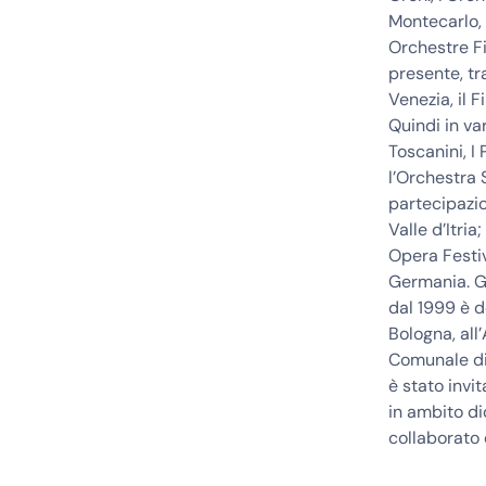
Montecarlo, 
Orchestre Fil
presente, tra
Venezia, il F
Quindi in va
Toscanini, I
l’Orchestra 
partecipazio
Valle d’Itri
Opera Festiv
Germania. Gi
dal 1999 è d
Bologna, all
Comunale di 
è stato invit
in ambito di
collaborato 