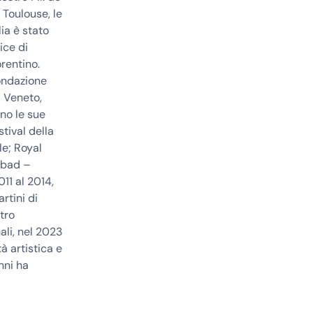
 Toulouse, le
lia è stato
ice di
orentino.
Fondazione
l Veneto,
ono le sue
stival della
le; Royal
ldbad –
11 al 2014,
rtini di
tro
ali, nel 2023
à artistica e
nni ha