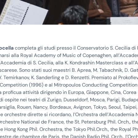
ocella
completa gli studi presso il Conservatorio S. Cecilia d
onarsi alla Royal Academy of Music of Copenaghen, all’Accad
l’Accademia di S. Cecilia, alla K. Kondrashin Masterclass e al
carese. Sono stati suoi maestri B. Aprea, M. Tabachnik, D. Gatt
. Temirkanov, K. Sanderling e D. Renzetti. Premiato al Prokofie
Competition (1996) e al Mitropoulos Conducting Competition 
na proficua attività dirigendo in Europa, Giappone, Cina, Corea e
di ospite nei teatri di Zurigo, Dusseldorf, Mosca, Parigi, Budap
rsiglia, Rouen, Nancy, Bordeaux, Avignon, Tokyo, Seoul, Taipei,
le orchestre dirette si ricordano, l’Orchestra dell’Accademia 
l’Orchestre National de France, the St. Petersburg Phil. Orch., 
the Hong Kong Phil. Orchestra, the Tokyo Phil.Orch., the Royal P
hestre de chambre de Paris, the Danish Radio Phil. Orch., l’Orch