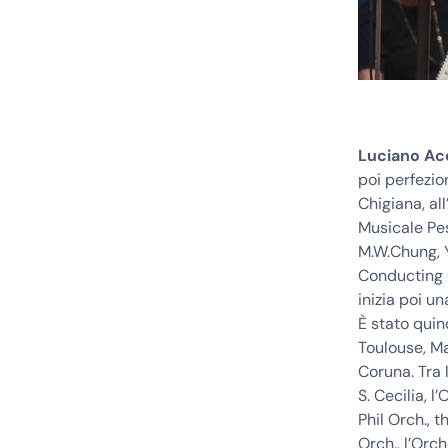
Luciano Ac
poi perfezi
Chigiana, al
Musicale Pes
M.W.Chung, Y
Conducting 
inizia poi u
È stato quin
Toulouse, Ma
Coruna. Tra 
S. Cecilia, 
Phil Orch., 
Orch., l’Orc