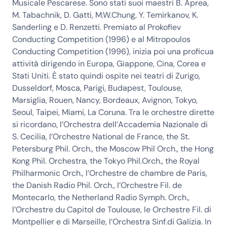
Musicale Pescarese. Sono stati suoi maestri B. Aprea,
M. Tabachnik, D. Gatti, M.W.Chung, Y. Temirkanov, K.
Sanderling e D. Renzetti. Premiato al Prokofiev
Conducting Competition (1996) e al Mitropoulos
Conducting Competition (1996), inizia poi una proficua
attività dirigendo in Europa, Giappone, Cina, Corea e
Stati Uniti. È stato quindi ospite nei teatri di Zurigo,
Dusseldorf, Mosca, Parigi, Budapest, Toulouse,
Marsiglia, Rouen, Nancy, Bordeaux, Avignon, Tokyo,
Seoul, Taipei, Miami, La Coruna. Tra le orchestre dirette
si ricordano, l’Orchestra dell’Accademia Nazionale di
S. Cecilia, l’Orchestre National de France, the St.
Petersburg Phil. Orch., the Moscow Phil Orch., the Hong
Kong Phil. Orchestra, the Tokyo Phil.Orch., the Royal
Philharmonic Orch., l’Orchestre de chambre de Paris,
the Danish Radio Phil. Orch., l’Orchestre Fil. de
Montecarlo, the Netherland Radio Symph. Orch.,
l’Orchestre du Capitol de Toulouse, le Orchestre Fil. di
Montpellier e di Marseille, l’Orchestra Sinf.di Galizia. In