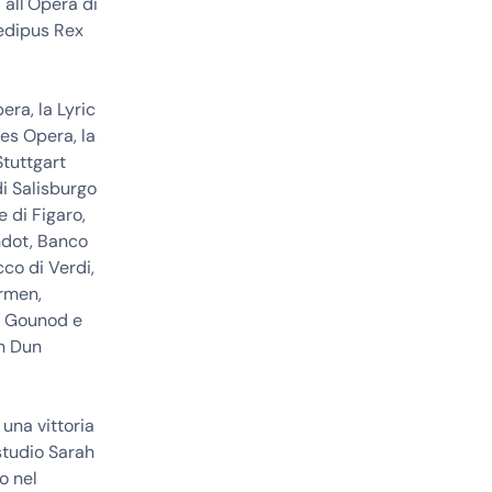
 all'Opera di
Oedipus Rex
era, la Lyric
es Opera, la
tuttgart
i Salisburgo
e di Figaro,
ndot, Banco
co di Verdi,
armen,
di Gounod e
an Dun
 una vittoria
studio Sarah
o nel