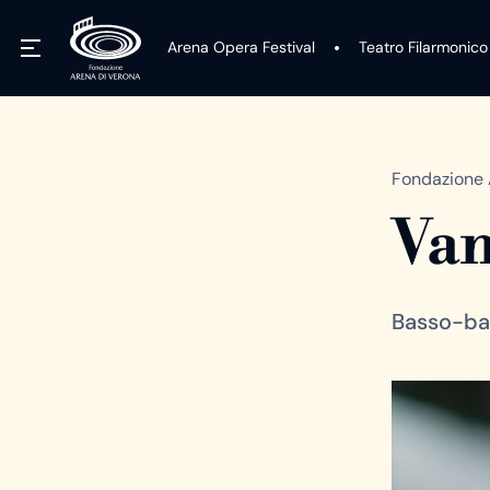
Arena Opera Festival
Teatro Filarmonico
Fondazione 
Van
Basso-ba