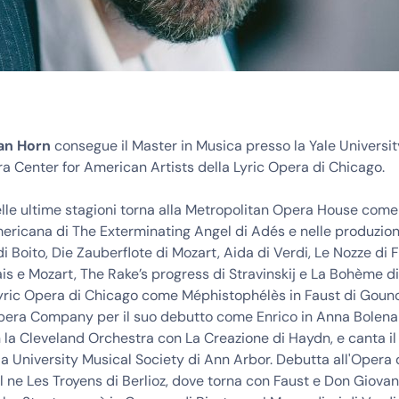
an Horn
consegue il Master in Musica presso la Yale University
ra Center for American Artists della Lyric Opera di Chicago.
lle ultime stagioni torna alla Metropolitan Opera House come 
ricana di The Exterminating Angel di Adés e nelle produzion
di Boito, Die Zauberflote di Mozart, Aida di Verdi, Le Nozze di 
 e Mozart, The Rake’s progress di Stravinskij e La Bohème di
Lyric Opera di Chicago come Méphistophélès in Faust di Gouno
era Company per il suo debutto come Enrico in Anna Bolena d
la Cleveland Orchestra con La Creazione di Haydn, e canta il
a University Musical Society di Ann Arbor. Debutta all'Opera d
ne Les Troyens di Berlioz, dove torna con Faust e Don Giovan