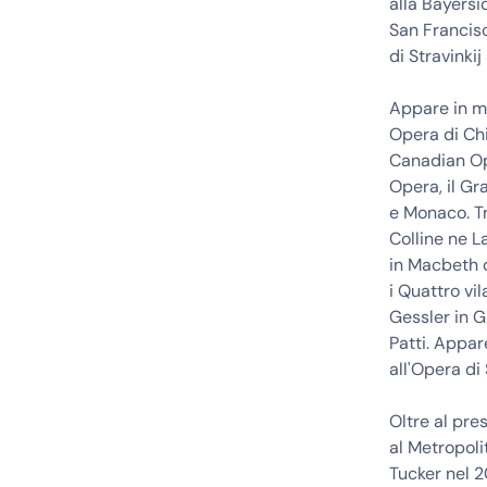
alla Bayersi
San Francisc
di Stravinki
Appare in mol
Opera di Chi
Canadian Op
Opera, il Gr
e Monaco. Tr
Colline ne L
in Macbeth d
i Quattro vi
Gessler in G
Patti. Appar
all'Opera di
Oltre al pre
al Metropoli
Tucker nel 2