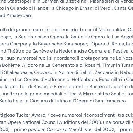
che Staatsoper è in Carmen di Bizet e ne I Masnadieri di Verdi;
o in Orlando di Händel; a Chicago in Ernani di Verdi. Canta 
j ad Amsterdam.
ti dei grandi teatri lirici del mondo, tra cui il Metropolitan Op
cago, la San Francisco Opera, la Santa Fe Opera, la Los Angel
era Company, la Bayerische Staatsoper, l’Opera di Roma, la S
and Théâtre de Genève e la Nederlandse Opera, e ai Festival d
a i suoi numerosi ruoli si ricordano: il protagonista ne Le Nozz
a Bohème, Alidoro ne La Cenerentola di Rossini, Timur in Tura
i Shakespeare, Oroveso in Norma di Bellini, Zaccaria in Nabuc
lains ne Les Contes d'Hoffmann di Hoffenbach, Escamillo in C
uillaume Tell di Rossini e Frère Laurent in Roméo et Juliette 
e inoltre nelle prime mondiali di Tea: A Mirror of the Soul di T
 Santa Fe e La Ciociara di Tutino all'Opera di San Francisco.
stigioso Tucker Award, riceve numerosi riconoscimenti, tra cui:
tan Opera National Council Auditions del 2003, una borsa di 
003, il primo posto al Concorso MacAllister del 2002, il premi