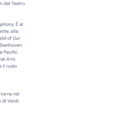
n dal Teatro
phony. È al
ttle, alla
ild of Our
 Beethoven
a Pacific
nal Arts
 il ruolo
torna nel
di Verdi.