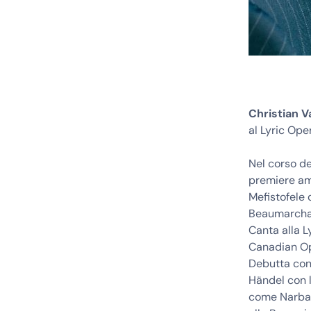
Christian V
al Lyric Ope
Nel corso de
premiere ame
Mefistofele 
Beaumarchais
Canta alla 
Canadian Op
Debutta con 
Händel con l
come Narbal 