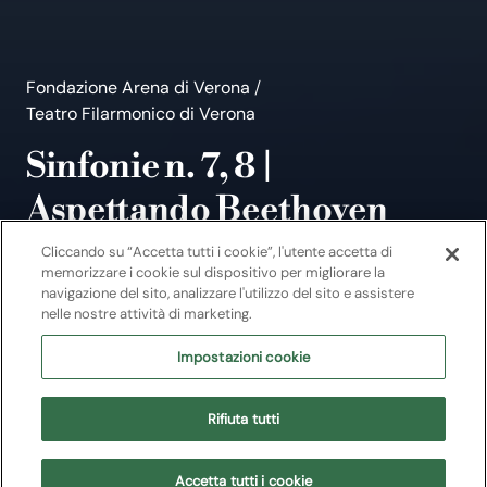
Fondazione Arena di Verona
/
Teatro Filarmonico di Verona
Sinfonie n. 7, 8 |
Aspettando Beethoven
Concerto
Cliccando su “Accetta tutti i cookie”, l'utente accetta di
memorizzare i cookie sul dispositivo per migliorare la
Ludwig van Beethoven
navigazione del sito, analizzare l'utilizzo del sito e assistere
nelle nostre attività di marketing.
Impostazioni cookie
Acquista
Rifiuta tutti
Prossime date
Accetta tutti i cookie