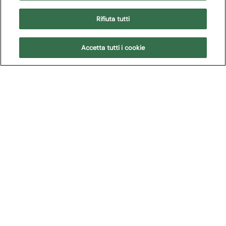
Rifiuta tutti
Teatro Filarmonico di Verona
Accetta tutti i cookie
Non ci sono più eventi in calendario per questo
spettacolo.