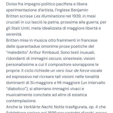
Diviso fra impegno politico pacifista e libera
sperimentazione d’artista, l’inglese
Benjamin
Britten
scrisse
Les Illuminations
nel 1939, in mesi
cruciali in cui lasciò la patria, prossima alla guerra, per
gli Stati Uniti, meta idealizzata di maggiore libertà e
serenità.
Britten mise in musica otto frammenti in francese
dalle quarantadue omonime prose poetiche del
“maledetto”
Arthur Rimbaud
. Sono testi inusuali,
ridondanti di immagini oscure, sinestesie, visioni
personalissime a cui il compositore sovrappone le
proprie. Il ciclo richiede un vero
tour de force
vocale
ed espressivo nel ricreare tali visioni: nelle tonalità
dominanti di Si♭maggiore e Mi maggiore (un intervallo
“diabolico”), si alternano immagini vivaci e
musicalmente concitate ad altre di estatica
contemplazione.
Anche la
Verklärte Nacht
, Notte trasfigurata, op. 4 che
Schőnberg scrisse nel 1899 per sestetto d’archi, nasce