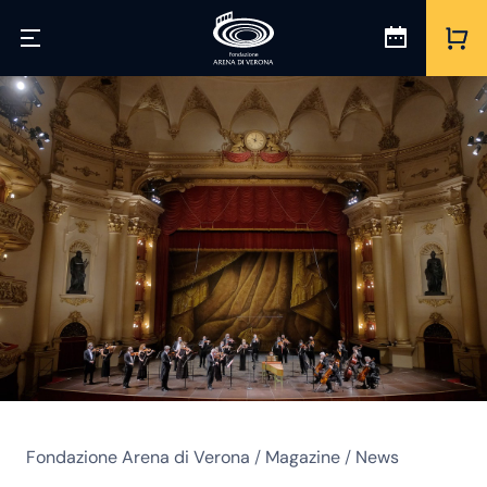
Fondazione Arena di Verona
/
Magazine
/
News