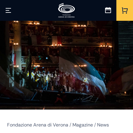
Fondazione Arena di Verona
/
Magazine
/
News