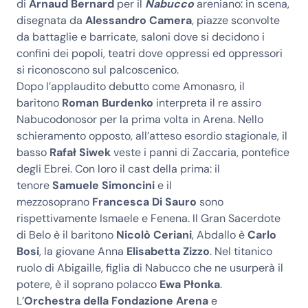
di
Arnaud Bernard
per il
Nabucco
areniano: in scena,
disegnata da
Alessandro Camera
, piazze sconvolte
da battaglie e barricate, saloni dove si decidono i
confini dei popoli, teatri dove oppressi ed oppressori
si riconoscono sul palcoscenico.
Dopo l’applaudito debutto come Amonasro, il
baritono
Roman Burdenko
interpreta il re assiro
Nabucodonosor per la prima volta in Arena. Nello
schieramento opposto, all’atteso esordio stagionale, il
basso
Rafał Siwek
veste i panni di Zaccaria, pontefice
degli Ebrei. Con loro il cast della prima: il
tenore
Samuele Simoncini
e il
mezzosoprano
Francesca Di Sauro
sono
rispettivamente Ismaele e Fenena. Il Gran Sacerdote
di Belo è il baritono
Nicolò Ceriani
, Abdallo è
Carlo
Bosi
, la giovane Anna
Elisabetta Zizzo
. Nel titanico
ruolo di Abigaille, figlia di Nabucco che ne usurperà il
potere, è il soprano polacco
Ewa Płonka
.
L’
Orchestra della Fondazione Arena
e