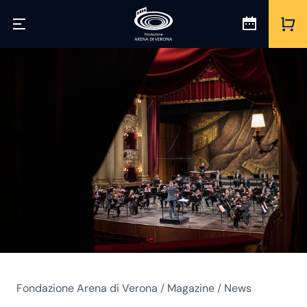
Fondazione Arena di Verona
/
Magazine
/
News