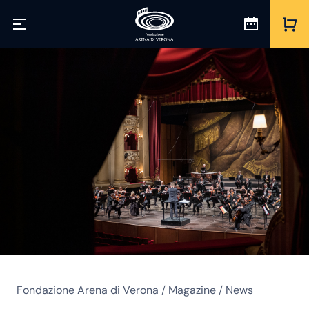
Fondazione Arena di Verona
/
Magazine
/
News