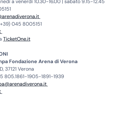
nedì a venerdì 10.30-16.00 | sabato 9.15-12.45
05151
a@arenadiverona.it
 (+39) 045 8005151
t
ta
TicketOne.it
ONI
ampa Fondazione Arena di Verona
D, 37121 Verona
045 805.1861-1905-1891-1939
mpa@arenadiverona.it
t