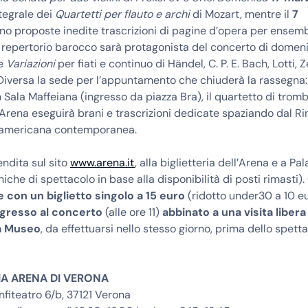
ntegrale dei
Quartetti per flauto e archi
di Mozart, mentre il
7
o proposte inedite trascrizioni di pagine d’opera per ensemb
 Il repertorio barocco sarà protagonista del concerto di dome
e
Variazioni
per fiati e continuo di Händel, C. P. E. Bach, Lotti, 
Diversa la sede per l’appuntamento che chiuderà la rassegna
in Sala Maffeiana (ingresso da piazza Bra), il quartetto di tromb
Arena eseguirà brani e trascrizioni dedicate spaziando dal R
 americana contemporanea.
vendita sul sito
www.arena.it
, alla biglietteria dell’Arena e a Pa
iche di spettacolo in base alla disponibilità di posti rimasti).
e con un biglietto singolo a 15 euro
(ridotto under30 a 10 e
ingresso al concerto
(alle ore 11)
abbinato a una visita libera
a Museo
, da effettuarsi nello stesso giorno, prima dello spetta
IA ARENA DI VERONA
nfiteatro 6/b, 37121 Verona