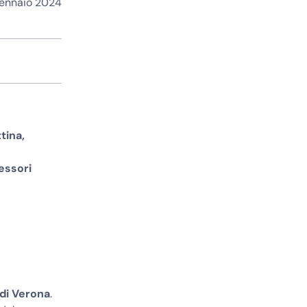
gennaio 2024
tina,
essori
di Verona
.