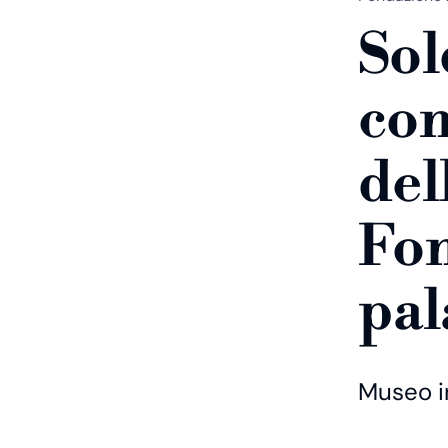
Sol
con
del
Fon
pal
Museo i