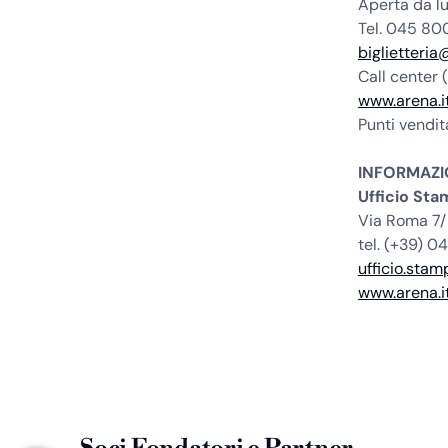
Aperta da lu
Tel. 045 80
biglietteri
Call center
www.arena.i
Punti vendi
INFORMAZI
Ufficio St
Via Roma 7/
tel. (+39) 
ufficio.sta
www.arena.i