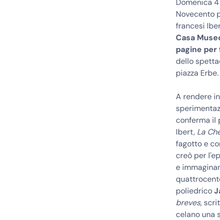
Domenica 4 f
Novecento pe
francesi Ibe
Casa Museo,
pagine per 
dello spettac
piazza Erbe.
A rendere in
sperimentazi
conferma il 
Ibert,
La Ch
fagotto e co
creò per l'e
e immaginan
quattrocente
poliedrico
J
breves
, scri
celano una s