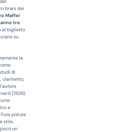
 del
o brani dei
zo Maffei
ranno tre
 al biglietto
acciano su
curamente la
 come
tudi di
, clarinetto,
l'autore
nard (1939),
corte
ico e
Trois pièces
 stile,
 giocò un