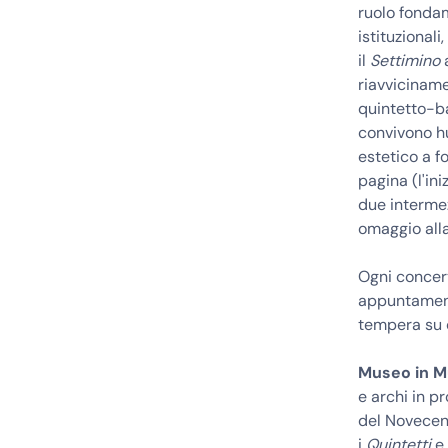
ruolo fondam
istituzional
il
Settimino
a
riavviciname
quintetto-ba
convivono hu
estetico a f
pagina (l'ini
due intermezz
omaggio alla
Ogni concer
appuntament
tempera su c
Museo in M
e archi in
del Novecent
i
Quintetti
e 