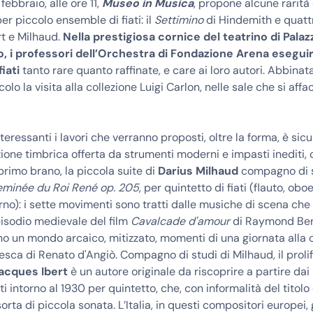
ebbraio, alle ore 11,
Museo in Musica
, propone alcune rarità
r piccolo ensemble di fiati: il
Settimino
di Hindemith e quattr
rt e Milhaud.
Nella prestigiosa cornice del teatrino di Palaz
 i professori dell’Orchestra di Fondazione Arena esegui
fiati
tanto rare quanto raffinate, e care ai loro autori. Abbinata
olo la visita alla collezione Luigi Carlon, nelle sale che si aff
teressanti i lavori che verranno proposti, oltre la forma, è si
one timbrica offerta da strumenti moderni e impasti inediti,
primo brano, la piccola suite di
Darius Milhaud
compagno di s
eminée du Roi René op. 205
, per quintetto di fiati (flauto, oboe
rno): i sette movimenti sono tratti dalle musiche di scena che 
pisodio medievale del film
Cavalcade d'amour
di Raymond Ber
o un mondo arcaico, mitizzato, momenti di una giornata alla 
sca di Renato d'Angiò. Compagno di studi di Milhaud, il prolif
acques Ibert
è un autore originale da riscoprire a partire dai
tti intorno al 1930 per quintetto, che, con informalità del titolo e
orta di piccola sonata. L’Italia, in questi compositori europei,