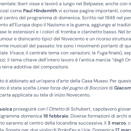
entale: Ibert visse e lavorò a lungo nel Belpaese, anche con i
i, così come
Paul Hindemith
vi scrisse pagine importanti, com
l centro del programma di domenica. Scritto nel 1948 nel per
nto all'Europa dopo il Nazismo e la guerra, aggiunge al tradiz
se le estensioni e i colori di tromba e clarinetto basso. Nel b
mour e disincanto tipici del Novecento e un ricorso struttura
orme musicali del passato: tre sono i movimenti portanti di qu
ziale
Vivace
, il centrale tema con variazioni, la
Fuga
finale), se
i; il tema chiave dell'intero lavoro è l'antica marcia “degli Or
 terra adottiva del compositore.
to è abbinato ad un’opera d’arte della Casa Museo. Per ques
o è stata scelta
Linee forza del pugno di Boccioni
di
Giacom
arta applicata su tela di inizio Novecento.
usica
proseguirà con l’
Ottetto
di Schubert, capolavoro giovani
 programma domenica
18 febbraio
. Diverse formazioni di archi e 
o saranno al centro della locandina successiva, il
3 marzo
, 
la
Sonata per due violini
di Prokof’ev e Urie. Domenica
17 mar