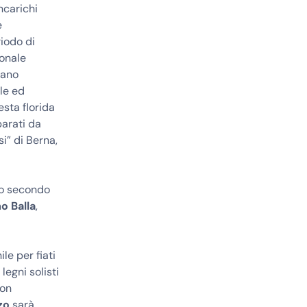
ncarichi
e
iodo di
ionale
rano
le ed
esta florida
parati da
si” di Berna,
to secondo
o Balla
,
le per fiati
legni solisti
con
zo
sarà