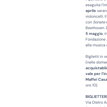
eseguita l’i
aprile
sarann
violoncelli.
con
Sonate
Beethoven. 
5 maggio
, 
Fondazione 
alla musica
Biglietti in 
(nelle domen
acquistabil
vale per l’
Maffei Cas
ore 10).
BIGLIETTER
Via Dietro A