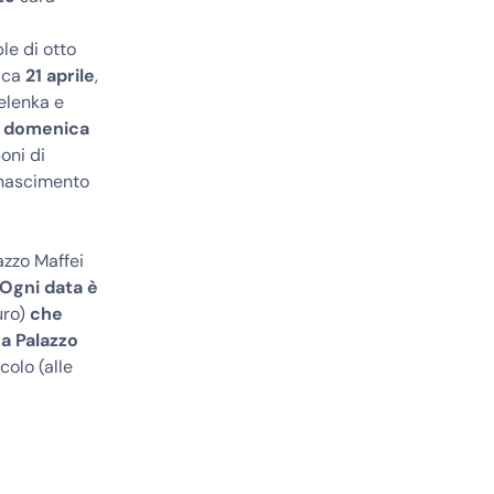
le di otto
nica
21 aprile
,
Zelenka e
:
domenica
oni di
inascimento
lazzo Maffei
Ogni data è
uro)
che
 a Palazzo
colo (alle