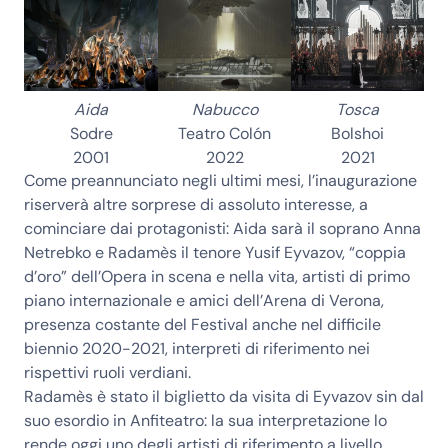
Aida
Nabucco
Tosca
Sodre
Teatro Colón
Bolshoi
2001
2022
2021
Come preannunciato negli ultimi mesi, l’inaugurazione
riserverà altre sorprese di assoluto interesse, a
cominciare dai protagonisti:
Aida
sarà il soprano
Anna
Netrebko
e
Radamès
il tenore
Yusif Eyvazov
, “coppia
d’oro” dell’Opera in scena e nella vita, artisti di primo
piano internazionale e amici dell’Arena di Verona,
presenza costante del Festival anche nel difficile
biennio 2020-2021, interpreti di riferimento nei
rispettivi ruoli verdiani.
Radamès è stato il biglietto da visita di
Eyvazov
sin dal
suo esordio in Anfiteatro: la sua interpretazione lo
rende oggi uno degli artisti di riferimento a livello