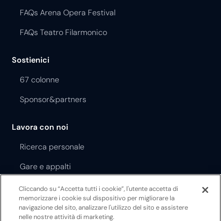
FAQs Arena Opera Festival
FAQs Teatro Filarmonico
Sostienici
67 colonne
Sponsor&partners
Lavora con noi
Ricerca personale
Gare e appalti
Cliccando su “Accetta tutti i cookie”, l'utente accetta di
Regolamento Opera Festival
memorizzare i cookie sul dispositivo per migliorare la
navigazione del sito, analizzare l'utilizzo del sito e assistere
Regolamento Teatro Filarmonico
nelle nostre attività di marketing.