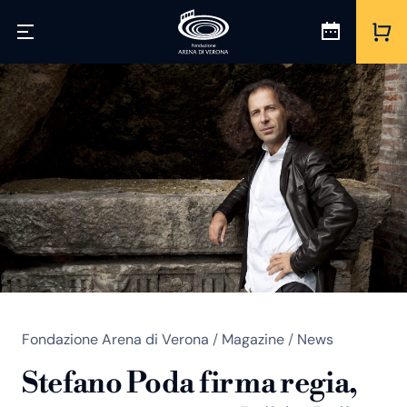
Fondazione Arena di Verona
/
Magazine
/
News
Stefano Poda firma regia,