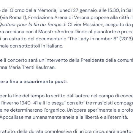
 del Giorno della Memoria, lunedì 27 gennaio, alle 15.30, in Sa
(via Roma 1), Fondazione Arena di Verona propone alla città i
Quatuor pour la fin du Temps
di Olivier Messiaen, eseguito da 
ra areniana con il Maestro Andrea Dindo al pianoforte e prec
i un estratto del documentario “The Lady in number 6” (2013),
nale con sottotitoli in italiano.
e il concerto sarà un intervento della Presidente della comun
nna Maria Trenti Kaufman.
bero fino a esaurimento posti.
 per la fine del tempo fu scritto dall’autore nel campo di con
ll’inverno 1940-41 e lì lo eseguì con altri tre musicisti compagn
he ne determinarono l’organico. Un’opera sperimentale e prof
’Apocalisse ma umanamente anela alla libertà e all’eternità.
gratuito, della durata complessiva di un’ora circa, sarà aperto 