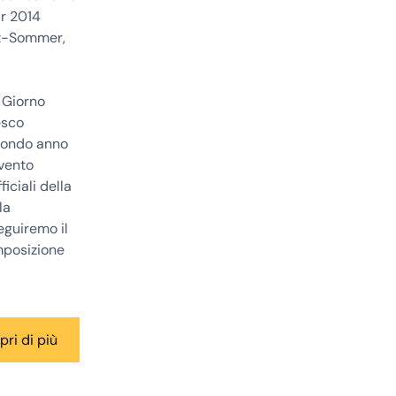
ar 2014
rz-Sommer,
l Giorno
esco
econdo anno
evento
iciali della
la
eguiremo il
mposizione
pri di più