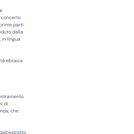
la
l concerto
prime parti
eduto dalla
 in lingua
ità ebraica
centramento
i di
onda, che
dall’estratto