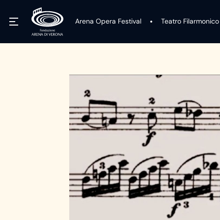
Arena Opera Festival
Teatro Filarmonico