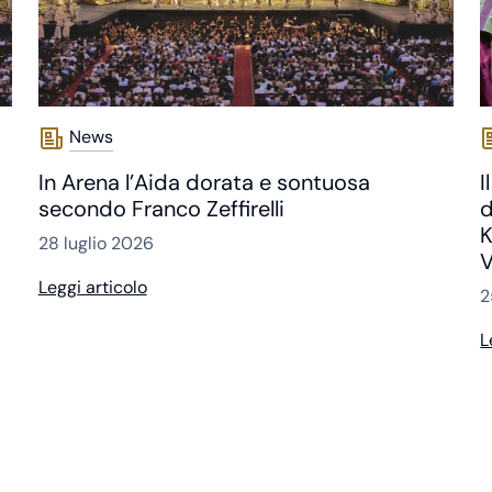
News
In Arena l’Aida dorata e sontuosa
I
secondo Franco Zeffirelli
d
K
28 luglio 2026
V
Leggi articolo
2
L