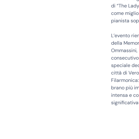
di “The Lady
come miglio
pianista sop
L’evento rie
della Memori
Ommassini, S
consecutivo 
speciale ded
città di Vero
Filarmonica:
brano più i
intensa e c
significativa