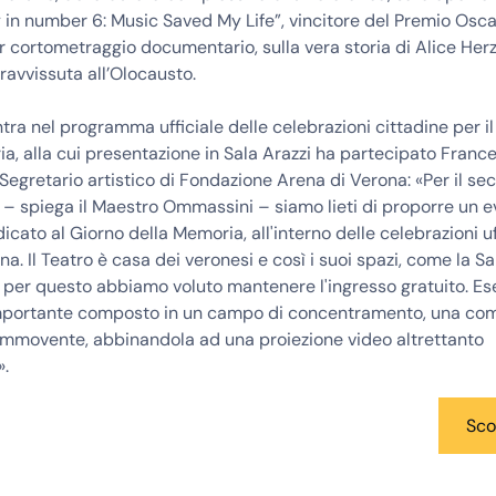
 in number 6: Music Saved My Life”, vincitore del Premio Osc
r cortometraggio documentario, sulla vera storia di Alice He
ravvissuta all’Olocausto.
ntra nel programma ufficiale delle celebrazioni cittadine per i
a, alla cui presentazione in Sala Arazzi ha partecipato Franc
egretario artistico di Fondazione Arena di Verona: «Per il s
– spiega il Maestro Ommassini – siamo lieti di proporre un 
icato al Giorno della Memoria, all'interno delle celebrazioni uff
na. Il Teatro è casa dei veronesi e così i suoi spazi, come la Sa
 per questo abbiamo voluto mantenere l'ingresso gratuito. Es
mportante composto in un campo di concentramento, una co
ommovente, abbinandola ad una proiezione video altrettanto
».
Sco