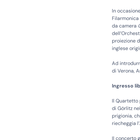
In occasione
Filarmonica 
da camera
dell’Orchest
proiezione d
inglese origi
Ad introdurr
di Verona, A
Ingresso li
Il Quartetto
di Görlitz ne
prigionia, c
riecheggia l
Il concerto 