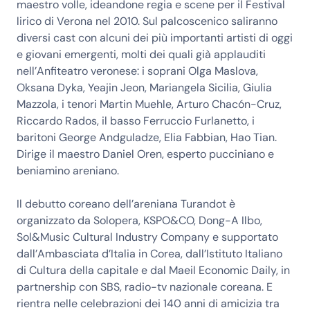
maestro volle, ideandone regia e scene per il Festival
lirico di Verona nel 2010. Sul palcoscenico saliranno
diversi cast con alcuni dei più importanti artisti di oggi
e giovani emergenti, molti dei quali già applauditi
nell’Anfiteatro veronese: i soprani Olga Maslova,
Oksana Dyka, Yeajin Jeon, Mariangela Sicilia, Giulia
Mazzola, i tenori Martin Muehle, Arturo Chacón-Cruz,
Riccardo Rados, il basso Ferruccio Furlanetto, i
baritoni George Andguladze, Elia Fabbian, Hao Tian.
Dirige il maestro Daniel Oren, esperto pucciniano e
beniamino areniano.
Il debutto coreano dell’areniana Turandot è
organizzato da Solopera, KSPO&CO, Dong-A Ilbo,
Sol&Music Cultural Industry Company e supportato
dall’Ambasciata d’Italia in Corea, dall’Istituto Italiano
di Cultura della capitale e dal Maeil Economic Daily, in
partnership con SBS, radio-tv nazionale coreana. E
rientra nelle celebrazioni dei 140 anni di amicizia tra