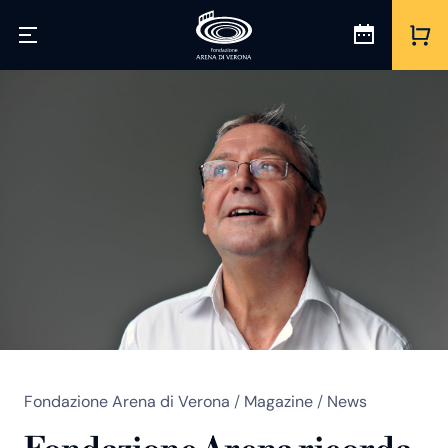
Fondazione Arena di Verona
/
Magazine
/
News