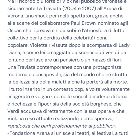
Ma il ricordo più forte di Vick nel pubblico veronese è
sicuramente
La Traviata (2004 e 2007) all’Arena di
Verona
: uno shock per molti spettatori, grazie anche
alle scene del collaboratore Paul Brown, nominato agli
Oscar, che ricreava sin da subito l’atmosfera di lutto
collettivo per la perdita della celebrità/icona
popolare: Violetta rivissuta dopo la scomparsa di Lady
Diana, e come lei omaggiata da sconosciuti venuti da
lontano per lasciare un pensiero o un mazzo di fiori.
Una Traviata contemporanea con una protagonista
moderna e consapevole, sia del mondo che ne sfrutta
la bellezza sia della malattia che la porterà alla morte:
il tutto inserito in un contesto pop, a volte volutamente
esagerato e volgare, come lo sono il desiderio di fama
e ricchezza e l’ipocrisia della società borghese, che
Verdi accusava direttamente con la sua opera e che
Vick ha reso attuale realizzando, come sperava,
«qualcosa che parli profondamente al pubblico»
.
«Fondazione Arena si unisce ai teatri, ai festival, a tutti