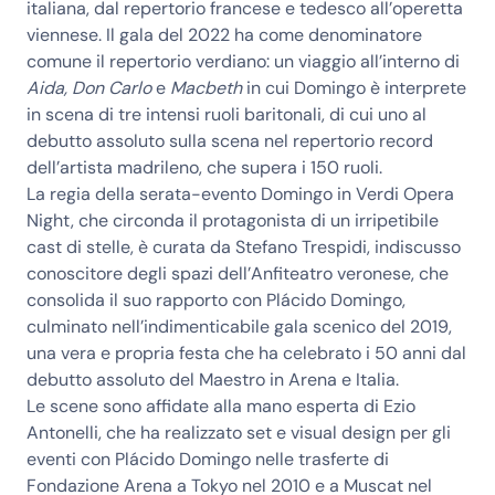
italiana, dal repertorio francese e tedesco all’operetta
viennese. Il gala del 2022 ha come denominatore
comune il r
epertorio verdiano
: un viaggio all’interno di
Aida,
Don
Carlo
e
Macbeth
in cui Domingo è interprete
in scena di tre intensi ruoli baritonali, di cui uno al
debutto assoluto
sulla scena nel repertorio record
dell’artista madrileno, che supera i 150 ruoli.
La regia della serata-evento
Domingo in Verdi Opera
Night
, che circonda il protagonista di un irripetibile
cast di stelle, è curata da
Stefano Trespidi
, indiscusso
conoscitore degli spazi dell’Anfiteatro veronese, che
consolida il suo rapporto con Plácido Domingo,
culminato nell’indimenticabile gala scenico del 2019,
una vera e propria festa che ha celebrato i 50 anni dal
debutto assoluto del Maestro in Arena e Italia.
Le scene sono affidate alla mano esperta di
Ezio
Antonelli
, che ha realizzato set e visual design per gli
eventi con Plácido Domingo nelle trasferte di
Fondazione Arena a Tokyo nel 2010 e a Muscat nel