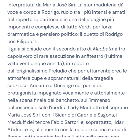
interpretata da
Maria José Siri
. La star madrilena dà
voce e corpo a Rodrigo, ruolo tra i più intensi e amati
del repertorio baritonale in una delle pagine più
imponenti e complesse di tutto Verdi, per forza
drammatica e pensiero politico: il
duetto di Rodrigo
con Filippo II
.
Il gala si chiude con il secondo atto di
Macbeth
, altro
capolavoro di rara esecuzione in anfiteatro (l’ultima
volta venticinque anni fa), introdotto
dall’originalissimo Preludio che perfettamente crea le
atmosfere cupe e soprannaturali della tragedia
scozzese. Accanto a
Domingo
nei panni del
protagonista impegnato vocalmente e attorialmente
nella scena finale del banchetto, sull’immenso
palcoscenico sale
l’inedita Lady Macbeth del soprano
Maria José Siri
, con il Sicario di
Gabriele Sagona
, il
Macduff del tenore
Fabio Sartori
e, soprattutto,
Ildar
Abdrazakov
, al cimento con la celebre scena e aria di
Banco, vetta poetica fra le più alte nella creazione