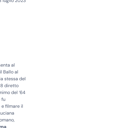
8 luglio 2023
enta al
 Ballo al
ia stessa del
8 diretto
onimo del ‘64
 fu
e filmare il
Luciana
 Romano,
ima