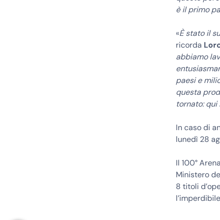
è il primo p
«
È stato il 
ricorda
Lorc
abbiamo lavo
entusiasmant
paesi e mili
questa produ
tornato: qui
In caso di a
lunedì 28 ag
Il 100° Aren
Ministero de
8 titoli d’o
l’imperdibi