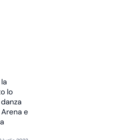
 la
o lo
a danza
e Arena e
na