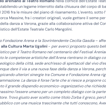
Ballo areniano al Teatro Romano
nella cornice dell’Estate Teat
stabilendo un legame interrotto dalla chiusura del corpo di ba
 2016 fra le misure del piano di risanamento. L’evento, sotto l
Lorca Massine, fra i creatori originali, vuole gettare il seme p
 della danza a Verona, grazie alla collaborazione attiva del C
tistico dell’Estate Teatrale Carlo Mangolini.
o Fondazione Arena e la Sovrintendente Cecilia Gasdia
– aff
alla Cultura Marta Ugolini
-
per averci proposto questo bel
istico per il Teatro Romano nel centenario del Festival Arenia
o le competenze artistiche dell’Arena rientrano in dialogo con
heologico della città, sede anch’esso di spettacoli dal vivo d’es
que dare il via a una nuova fase della danza a Verona, perch
spicando ulteriori sinergie tra Comune e Fondazione Arena ri
ammazione. La danza è forse l’arte che si riesce a proporre 
visto il grande dispendio economico-organizzativo che richied
massimo l’essere umano per un completo dialogo con la parte
tore. Trovo giusto aver scelto come titolo Zorba il greco, perc
bblico con una musica trascinante che tutti conoscono, Aver