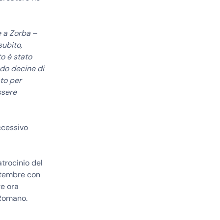
e a Zorba
–
subito,
to è stato
ndo decine di
to per
ssere
ccessivo
atrocinio del
ettembre con
ge ora
 Romano.