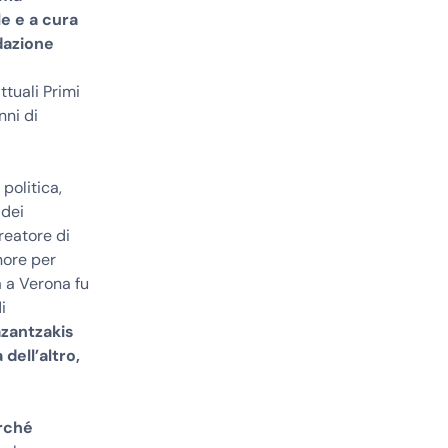
e e a cura
dazione
ttuali Primi
nni di
politica,
 dei
creatore di
nore per
a a Verona fu
i
azantzakis
dell’altro,
rché