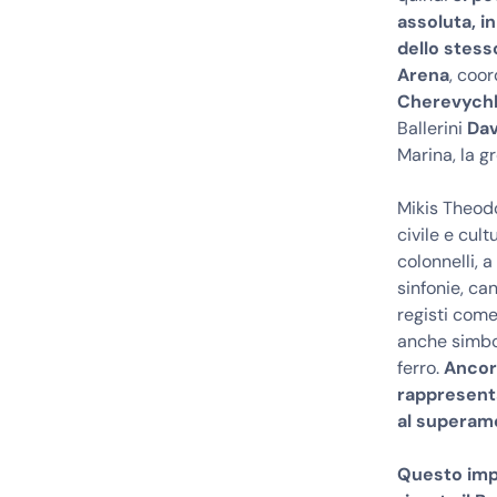
assoluta, i
dello stes
Arena
, coo
Cherevych
Ballerini
Dav
Marina, la g
Mikis Theodo
civile e cul
colonnelli, 
sinfonie, ca
registi come
anche simbol
ferro.
Ancora
rappresenta 
al superamen
Questo imp