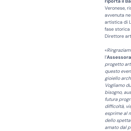
riporta il 
Veronese, ri
avvenuta nel
artistica di 
fase storica
Direttore ar
«
Ringraziam
l’
Assessora 
progetto art
questo event
gioiello arc
Vogliamo dun
bisogno, au
futura progr
difficoltà, 
esprime al 
dello spetta
amato dal pu