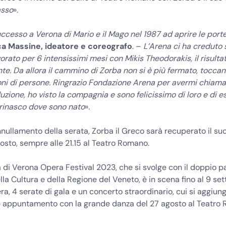
asso
».
successo a Verona di Mario e il Mago nel 1987 ad aprire le port
a Massine, ideatore e coreografo
. –
L’Arena ci ha creduto 
rato per 6 intensissimi mesi con Mikis Theodorakis, il risulta
e. Da allora il cammino di Zorba non si è più fermato, tocca
oni di persone. Ringrazio Fondazione Arena per avermi chiama
zione, ho visto la compagnia e sono felicissimo di loro e di e
 rinasco dove sono nato
».
nnullamento della serata, Zorba il Greco sarà recuperato il su
osto, sempre alle 21.15 al Teatro Romano.
a di Verona Opera Festival 2023, che si svolge con il doppio p
lla Cultura e della Regione del Veneto, è in scena fino al 9 s
pera, 4 serate di gala e un concerto straordinario, cui si aggiun
le appuntamento con la grande danza del 27 agosto al Teatro