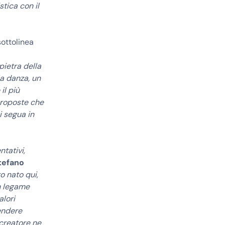
tica con il
ottolinea
 pietra della
a danza, un
il più
 proposte che
i segua in
ntativi,
tefano
o nato qui,
n legame
alori
endere
 creatore ne