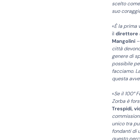
scelto come 
suo coraggio
«
È la prima
il
direttore
Mangolini
città devono
genere di sp
possibile pe
facciamo. La
questa avve
«
Se il 100° F
Zorba è forse
Trespidi, v
commissiona
unico tra pu
fondanti di 
questo perco