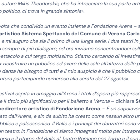
autore Mikis Theodorakis, che ha intrecciato la sua parte artis
 politico, ci trova in grande sintonia
».
 volta che condivido un evento insieme a Fondazione Arena
– s
 artistico Sistema Spettacolo del Comune di Verona Carlo
–
e mi auguro che sia il primo di una lunga serie. I due teatri in
 sempre di più dialogare, ed ora iniziamo concentrandoci sull
ettacolo a cui tengo moltissimo. Stiamo cercando di investire 
r ricostruire un pubblico ed avere delle sale all’altezza delle
 danza ha bisogno di tutti e il mio auspicio è che il pubblico c
ntura partecipando numeroso alla serata del 27 agosto
».
estival ospita in omaggio all’Arena i titoli d’opera più rapprese
 il titolo più significativo per il balletto a Verona
– dichiara
S
icedirettore artistico di Fondazione Arena
. -
È un capolavor
to dall’Arena, e sin da subito ha creato come nessun altro u
bblico e palcoscenico. Il Ballo e i principî dei danzatori sono v
un teatro: in Fondazione ci siamo impegnati molto per intrapr
rso e il ritorno del Ballo al Teatro Romano con Zorba e il suo