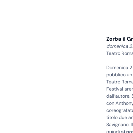
Zorba il G
domenica 27 
Teatro Roma
Domenica 27
pubblico un 
Teatro Roman
Festival are
dall’autore.
con Anthony
coreografato
titolo due a
Savignano. I
quindi
si po