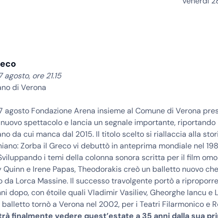
venerdì 2
reco
agosto, ore 21.15
no di Verona
 agosto Fondazione Arena insieme al Comune di Verona pres
nuovo spettacolo e lancia un segnale importante, riportando il
o da cui manca dal 2015. Il titolo scelto si riallaccia alla stor
niano: Zorba il Greco vi debuttò in anteprima mondiale nel 198
 Sviluppando i temi della colonna sonora scritta per il film om
 Quinn e Irene Papas, Theodorakis creò un balletto nuovo che
 da Lorca Massine. Il successo travolgente portò a riproporre 
nni dopo, con étoile quali Vladimir Vasiliev, Gheorghe Iancu e 
l balletto tornò a Verona nel 2002, per i Teatri Filarmonico e
trà finalmente vedere quest’estate a 35 anni dalla sua pr