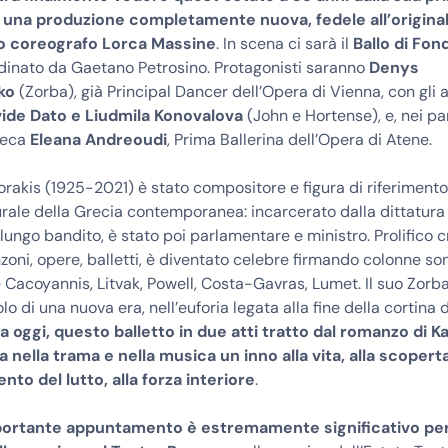
n una produzione completamente nuova, fedele all’original
so coreografo Lorca Massine
. In scena ci sarà il
Ballo di Fon
rdinato da Gaetano Petrosino. Protagonisti saranno
Denys
ko
(Zorba), già Principal Dancer dell’Opera di Vienna, con gli a
ide Dato e Liudmila Konovalova
(John e Hortense), e, nei pa
reca
Eleana Andreoudi
, Prima Ballerina dell’Opera di Atene.
rakis (1925-2021) è stato compositore e figura di riferimento 
turale della Grecia contemporanea: incarcerato dalla dittatura
a lungo bandito, è stato poi parlamentare e ministro. Prolifico 
nzoni, opere, balletti, è diventato celebre firmando colonne so
 Cacoyannis, Litvak, Powell, Costa-Gavras, Lumet. Il suo Zorb
o di una nuova era, nell’euforia legata alla fine della cortina d
 oggi, questo balletto in due atti tratto dal romanzo di K
nella trama e nella musica un inno alla vita, alla scoperta 
to del lutto, alla forza interiore
.
ortante appuntamento è estremamente significativo pe