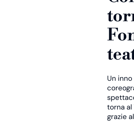
tor
Fon
tea
Un inno 
coreogra
spettaco
torna al
grazie a