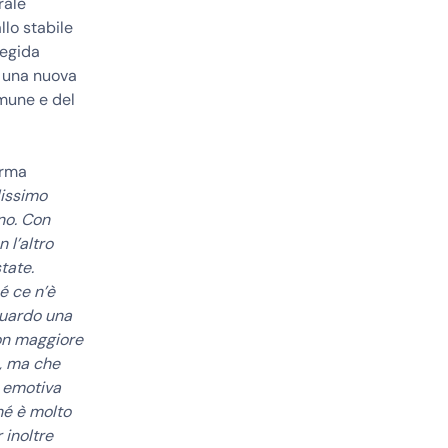
rale
llo stabile
’egida
er una nuova
omune e del
erma
lissimo
no. Con
 l’altro
tate.
é ce n’è
guardo una
con maggiore
e, ma che
 emotiva
hé è molto
 inoltre