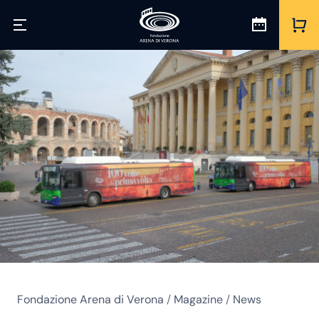
Fondazione Arena di Verona
/
Magazine
/
News