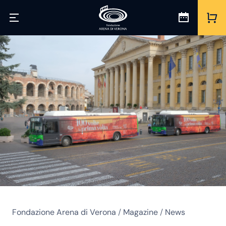
Fondazione Arena di Verona
/
Magazine
/
News