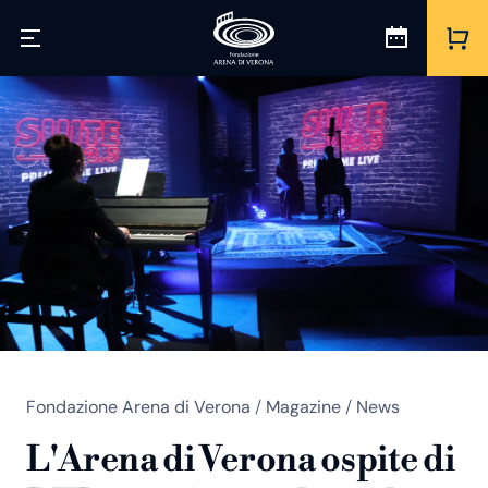
Fondazione Arena di Verona
/
Magazine
/
News
L'Arena di Verona ospite di