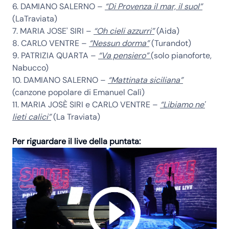
6. DAMIANO SALERNO –
“Di Provenza il mar, il suol”
(LaTraviata)
7. MARIA JOSE' SIRI –
“Oh cieli azzurri”
(Aida)
8. CARLO VENTRE –
“Nessun dorma”
(Turandot)
9. PATRIZIA QUARTA –
“Va pensiero”
(solo pianoforte,
Nabucco)
10. DAMIANO SALERNO –
“Mattinata siciliana”
(canzone popolare di Emanuel Calì)
11. MARIA JOSÈ SIRI e CARLO VENTRE –
“Libiamo ne'
lieti calici”
(La Traviata)
Per riguardare il live della puntata: