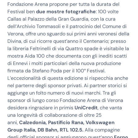
Fondazione Arena propone per tutta la durata del
Festival ben
due mostre fotografiche
: 100 volte
Callas al Palazzo della Gran Guardia, con la cura
dell’Archivio Tommasoli e il patrocinio del Comune di
Verona, offre uno sguardo sui primi anni veronesi della
Divina, di cui ricorre quest’anno il Centenario; presso
la libreria Feltrinelli di via Quattro spade è visitabile la
mostra Aida 100 che documenta con gli inediti scatti
di Ennevi i molti particolari della nuova produzione
firmata da Stefano Poda per il 100° Festival.
L’eccezionalità di questa edizione si rispecchia anche
nel parterre degli sponsor privati. Ai partner storici si
aggiunge un folto numero di nuovi marchi. Tra gli
sponsor di lungo corso Fondazione Arena di Verona
desidera ringraziare in primis
UniCredit
, che vanta
una longevità di collaborazione di oltre 25
anni,
Calzedonia, Pastificio Rana, Volkswagen
Group Italia, DB Bahn, RTL 102.5.
Alla compagine
degli official sponsor si aggiungono quest’anno
Forno