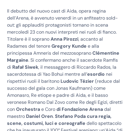
Il debutto del nuovo cast di Aida, opera regina
dell’Arena, è avvenuto venerdì in un anfiteatro sold-
out: gli applauditi protagonisti tornano in scena
mercoledì 23 con nuovi interpreti nei ruoli di fianco.
Titolare è il soprano
Anna Pirozzi
, accanto al
Radames del tenore
Gregory Kunde
e alla
principessa Amneris del mezzosoprano
Clémentine
Margaine
. Si confermano anche il sacerdote Ramfis
di
Rafał Siwek
, il messaggero di Riccardo Rados, la
sacerdotessa di Yao Bohui mentre all’
esordio
nei
rispettivi ruoli il baritono
Ludovic Tézier
(reduce dal
successo del gala con Jonas Kaufmann) come
Amonasro, Re etiope e padre di Aida, e il basso
veronese Romano Dal Zovo come Re degli Egizi, diretti
con
Orchestra
e Coro
di Fondazione Arena
dal
maestro
Daniel Oren
.
Stefano Poda cura regia,
scene, costumi, luci e coreografie
dello spettacolo
che ha inaugurato il 100° Festival areniano: un’Aida “di