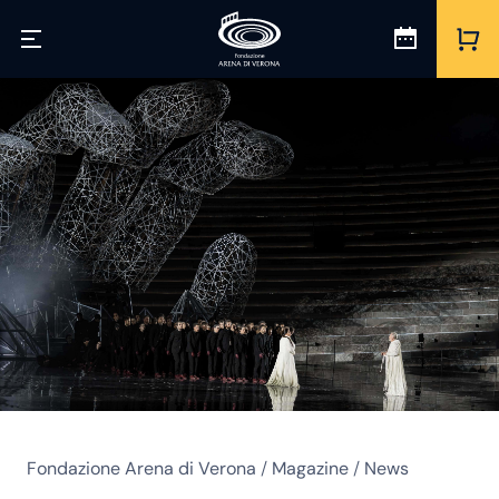
Fondazione Arena di Verona
/
Magazine
/
News