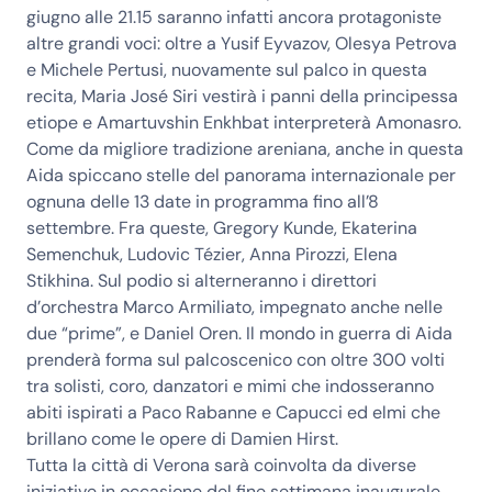
giugno alle 21.15
saranno infatti ancora protagoniste
altre grandi voci: oltre a Yusif Eyvazov, Olesya Petrova
e Michele Pertusi, nuovamente sul palco in questa
recita, Maria José Siri vestirà i panni della principessa
etiope e Amartuvshin Enkhbat interpreterà Amonasro.
Come da migliore tradizione areniana, anche in questa
Aida spiccano stelle del panorama internazionale per
ognuna delle
13 date in programma fino all’8
settembre
. Fra queste, Gregory Kunde, Ekaterina
Semenchuk, Ludovic Tézier, Anna Pirozzi, Elena
Stikhina. Sul podio si alterneranno i direttori
d’orchestra
Marco Armiliato
, impegnato anche nelle
due “prime”, e Daniel Oren. Il mondo in guerra di Aida
prenderà forma sul palcoscenico con oltre 300 volti
tra solisti, coro, danzatori e mimi che indosseranno
abiti ispirati a Paco Rabanne e Capucci ed elmi che
brillano come le opere di Damien Hirst.
Tutta la città di Verona sarà coinvolta da diverse
iniziative in occasione del fine settimana inaugurale