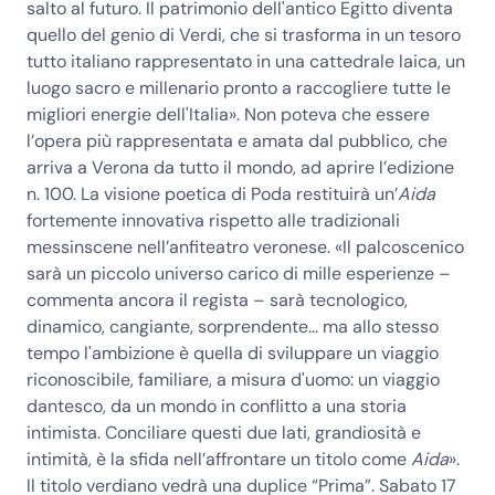
salto al futuro. Il patrimonio dell'antico Egitto diventa
quello del genio di Verdi, che si trasforma in un tesoro
tutto italiano rappresentato in una cattedrale laica, un
luogo sacro e millenario pronto a raccogliere tutte le
migliori energie dell'Italia». Non poteva che essere
l’opera più rappresentata e amata dal pubblico, che
arriva a Verona da tutto il mondo, ad aprire l’edizione
n. 100. La visione poetica di Poda restituirà un’
Aida
fortemente innovativa rispetto alle tradizionali
messinscene nell’anfiteatro veronese. «Il palcoscenico
sarà un piccolo universo carico di mille esperienze –
commenta ancora il regista – sarà tecnologico,
dinamico, cangiante, sorprendente… ma allo stesso
tempo l'ambizione è quella di sviluppare un viaggio
riconoscibile, familiare, a misura d'uomo: un viaggio
dantesco, da un mondo in conflitto a una storia
intimista. Conciliare questi due lati, grandiosità e
intimità, è la sfida nell’affrontare un titolo come
Aida
».
Il titolo verdiano vedrà una duplice “Prima”.
Sabato 17