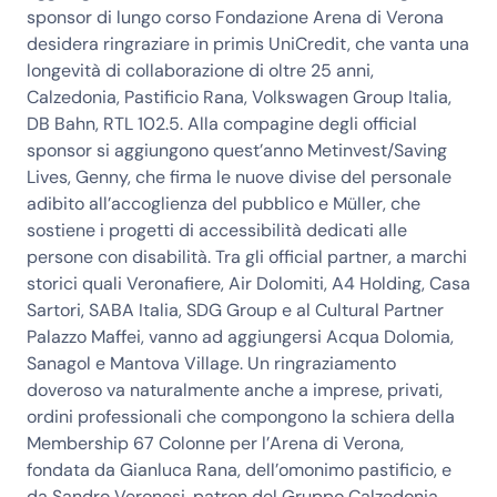
sponsor di lungo corso Fondazione Arena di Verona
desidera ringraziare in primis
UniCredit
, che vanta una
longevità di collaborazione di oltre 25 anni,
Calzedonia, Pastificio Rana, Volkswagen Group Italia,
DB Bahn, RTL 102.5
. Alla compagine degli official
sponsor si aggiungono quest’anno
Metinvest/Saving
Lives, Genny,
che firma le nuove divise del personale
adibito all’accoglienza del pubblico e
Müller
, che
sostiene i progetti di accessibilità dedicati alle
persone con disabilità. Tra gli official partner, a marchi
storici quali
Veronafiere, Air Dolomiti, A4 Holding, Casa
Sartori, SABA Italia, SDG Group
e al Cultural Partner
Palazzo Maffei
, vanno ad aggiungersi
Acqua Dolomia
,
Sanagol
e
Mantova Village
. Un ringraziamento
doveroso va naturalmente anche a imprese, privati,
ordini professionali che compongono la schiera della
Membership
67 Colonne per l’Arena di Verona
,
fondata da Gianluca Rana, dell’omonimo pastificio, e
da Sandro Veronesi, patron del Gruppo Calzedonia,