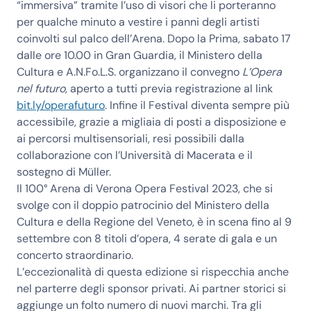
“immersiva” tramite l’uso di visori
che li porteranno
per qualche minuto a vestire i panni degli artisti
coinvolti sul palco dell’Arena. Dopo la Prima,
sabato 17
dalle ore 10.00 in Gran Guardia, il Ministero della
Cultura e A.N.Fo.L.S. organizzano il convegno
L’Opera
nel futuro
, aperto a tutti previa registrazione al link
bit.ly/operafuturo
. Infine il Festival diventa sempre più
accessibile, grazie a migliaia di posti a disposizione e
ai percorsi multisensoriali, resi possibili dalla
collaborazione con l’
Università di Macerata
e il
sostegno di
Müller
.
Il 100° Arena di Verona Opera Festival 2023, che si
svolge con il doppio
patrocinio del Ministero della
Cultura e della Regione del Veneto
, è in scena fino al 9
settembre con 8 titoli d’opera, 4 serate di gala e un
concerto straordinario.
L’eccezionalità di questa edizione si rispecchia anche
nel parterre degli sponsor privati. Ai partner storici si
aggiunge un folto numero di nuovi marchi. Tra gli