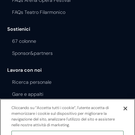
FAQs Arena Opera Festival
FAQs Teatro Filarmonico
Sostienici
67 colonne
Sponsor&partners
Lavora con noi
Ricerca personale
Gare e appalti
Cliccando su “Accetta tutti i cookie”, l'utente accetta di
Regolamento Opera Festival
memorizzare i cookie sul dispositivo per migliorare la
navigazione del sito, analizzare l'utilizzo del sito e assistere
Regolamento Teatro Filarmonico
nelle nostre attività di marketing.