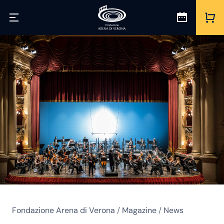
Fondazione Arena di Verona
/
Magazine
/
News