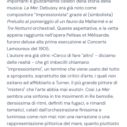
importanti e giustamente celebri della storia della
musica:
La Mer
. Debussy era già noto come
compositore “impressionista” grazie al (simbolista)
Preludio al pomeriggio di un fauno
da Mallarmé e ai
Tre Notturni
orchestrali. Queste aspettative, e la vetta
appena raggiunta nell’opera Pelleas et Mélisande,
furono deluse alla prima esecuzione ai Concerts
Lamoureux del 1905.
L’autore era già oltre: «Cerco di fare "altro" - diciamo
delle realtà - che gli imbecilli chiamano
"impressionismo", un termine che viene usato del tutto
a sproposito, soprattutto dai critici d'arte, i quali non
esitano ad affibbiarlo a Turner, il più grande pittore di
"mistero" che l'arte abbia mai avuto!». Così
La Mer
sembra una sinfonia in tre movimenti in Re bemolle,
densissima di ritmi, definiti ma fugaci, e rimandi
tematici, celati dall’orchestrazione finissima e
luminosa come non mai: non una narrazione o una
rappresentazione pittorica del mare, quanto piuttosto