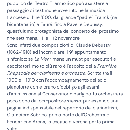
pubblico del Teatro Filarmonico può assistere al
passaggio di testimone avvenuto nella musica
francese di fine ‘800, dal grande “padre” Franck (nel
bicentenario) a Fauré, fino a Ravel e Debussy,
quest’ultimo protagonista del concerto del prossimo
fine settimana,
l’11 e il 12 novembre
.
Sono infatti due composizioni di
Claude Debussy
(1862-1918) ad incorniciare il
9° appuntamento
sinfonico
: se
La Mer
rimane un must per esecutori e
ascoltatori, molto più raro è l’ascolto della
Première
Rhapsodie per clarinetto e orchestra
. Scritta tra il
1909 e il 1910 con l’accompagnamento del solo
pianoforte come brano d’obbligo agli esami
d’ammissione al Conservatorio parigino, fu orchestrata
poco dopo dal compositore stesso: pur essendo una
pagina indispensabile nel repertorio dei clarinettisti,
Giampiero Sobrino, prima parte dell’Orchestra di
Fondazione Arena, lo esegue a Verona per la prima
volta.