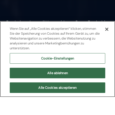
Fondazione Arena di Verona
/
Arena Opera Festival
/
2025
Wenn Sie auf „Alle Cookies akzeptieren“ klicken, stimmen
Sie der Speicherung von Cookies auf Ihrem Gerät zu, um die
Aida
Websitenavigation zu verbessern, die Websitenutzung zu
analysieren und unsere Marketingbemühungen zu
unterstützen.
Opera
2025
Cookie-Einstellungen
Giuseppe Verdi
Alle ablehnen
Arena Opera Festival
Alle Cookies akzeptieren
In Kürze
Kommende Shows
Cast
Handlung
Me