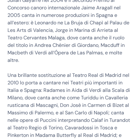
Julián Gayarre nel 2004 e il Secondo Premio al
Concorso canoro internazionale Jaime Aragall nel
2005 canta in numerose produzioni in Spagna e
all’estero: è Leonardo ne La Bruja di Chapì al Palau de
Les Arts di Valencia, Jorge in Marina di Arrieta al
Teatro Cervantes Malaga, dove canta anche il ruolo
del titolo in Andrea Chénier di Giordano, Macduff in
Macbeth di Verdi all’Ópera de Las Palmas, e molte
altre.
Una brillante sostituzione al Teatro Real di Madrid nel
2010 lo porta a cantare nei Teatri più importanti in
Italia e Spagna: Radames in Aida di Verdi alla Scala di
Milano, dove canta anche come Turiddu in Cavalleria
rusticana di Mascagni, Don Josè in Carmen di Bizet al
Massimo di Palermo, e al San Carlo di Napoli; canta
nelle opere di Puccini interpretando Calaf in Turandot
al Teatro Regio di Torino, Cavaradossi in Tosca e
Pinkerton in Madama Butterfly al Real di Madrid; e