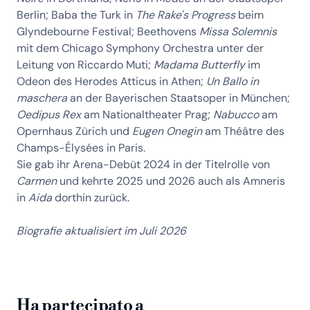
Berlin; Baba the Turk in
The Rake's Progress
beim
Glyndebourne Festival; Beethovens
Missa Solemnis
mit dem Chicago Symphony Orchestra unter der
Leitung von Riccardo Muti;
Madama Butterfly
im
Odeon des Herodes Atticus in Athen;
Un Ballo in
maschera
an der Bayerischen Staatsoper in München;
Oedipus Rex
am Nationaltheater Prag;
Nabucco
am
Opernhaus Zürich und
Eugen Onegin
am Théâtre des
Champs-Élysées in Paris.
Sie gab ihr Arena-Debüt 2024 in der Titelrolle von
Carmen
und kehrte 2025 und 2026 auch als Amneris
in
Aida
dorthin zurück.
Biografie aktualisiert im Juli 2026
Ha partecipato a