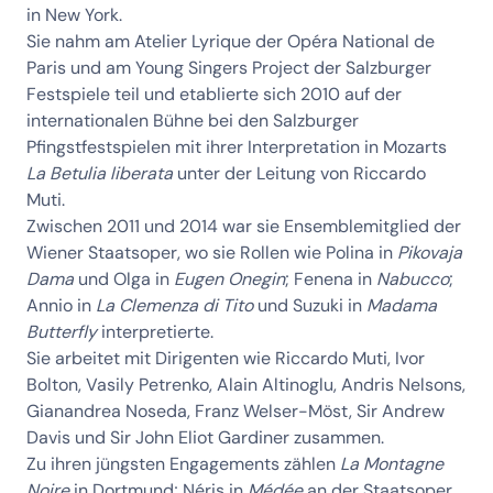
in New York.
Sie nahm am Atelier Lyrique der Opéra National de
Paris und am Young Singers Project der Salzburger
Festspiele teil und etablierte sich 2010 auf der
internationalen Bühne bei den Salzburger
Pfingstfestspielen mit ihrer Interpretation in Mozarts
La Betulia liberata
unter der Leitung von Riccardo
Muti.
Zwischen 2011 und 2014 war sie Ensemblemitglied der
Wiener Staatsoper, wo sie Rollen wie Polina in
Pikovaja
Dama
und Olga in
Eugen Onegin
; Fenena in
Nabucco
;
Annio in
La Clemenza di Tito
und Suzuki in
Madama
Butterfly
interpretierte.
Sie arbeitet mit Dirigenten wie Riccardo Muti, Ivor
Bolton, Vasily Petrenko, Alain Altinoglu, Andris Nelsons,
Gianandrea Noseda, Franz Welser-Möst, Sir Andrew
Davis und Sir John Eliot Gardiner zusammen.
Zu ihren jüngsten Engagements zählen
La Montagne
Noire
in Dortmund; Néris in
Médée
an der Staatsoper