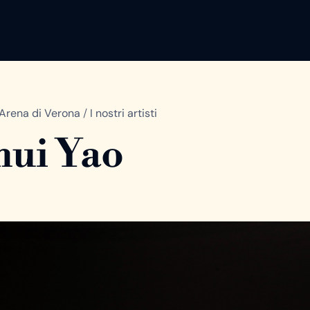
Arena di Verona
/
I nostri artisti
ui Yao