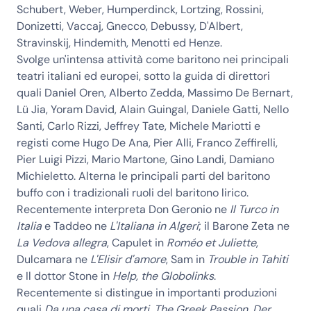
Schubert, Weber, Humperdinck, Lortzing, Rossini,
Donizetti, Vaccaj, Gnecco, Debussy, D'Albert,
Stravinskij, Hindemith, Menotti ed Henze.
Svolge un'intensa attività come baritono nei principali
teatri italiani ed europei, sotto la guida di direttori
quali Daniel Oren, Alberto Zedda, Massimo De Bernart,
Lü Jia, Yoram David, Alain Guingal, Daniele Gatti, Nello
Santi, Carlo Rizzi, Jeffrey Tate, Michele Mariotti e
registi come Hugo De Ana, Pier Alli, Franco Zeffirelli,
Pier Luigi Pizzi, Mario Martone, Gino Landi, Damiano
Michieletto. Alterna le principali parti del baritono
buffo con i tradizionali ruoli del baritono lirico.
Recentemente interpreta Don Geronio ne
Il Turco in
Italia
e Taddeo ne
L'Italiana in Algeri
; il Barone Zeta ne
La Vedova allegra
, Capulet in
Roméo et Juliette
,
Dulcamara ne
L'Elisir d'amore
, Sam in
Trouble in Tahiti
e Il dottor Stone in
Help, the Globolinks
.
Recentemente si distingue in importanti produzioni
quali
Da una casa di morti
,
The Greek Passion
,
Der