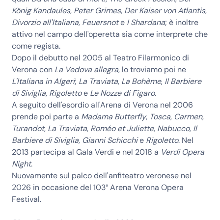
König Kandaules
,
Peter Grimes
,
Der Kaiser von Atlantis
,
Divorzio all'Italiana
,
Feuersnot
e
I Shardana
; è inoltre
attivo nel campo dell'operetta sia come interprete che
come regista.
Dopo il debutto nel 2005 al Teatro Filarmonico di
Verona con
La Vedova allegra
, lo troviamo poi ne
L'Italiana in Algeri
;
La Traviata
,
La Bohème
,
Il Barbiere
di Siviglia
,
Rigoletto
e
Le Nozze di Figaro
.
A seguito dell'esordio all'Arena di Verona nel 2006
prende poi parte a
Madama Butterfly
,
Tosca
,
Carmen
,
Turandot
,
La Traviata
,
Roméo et Juliette
,
Nabucco
,
Il
Barbiere di Siviglia
,
Gianni Schicchi
e
Rigoletto
. Nel
2013 partecipa al Gala Verdi e nel 2018 a
Verdi Opera
Night
.
Nuovamente sul palco dell'anfiteatro veronese nel
2026 in occasione del 103° Arena Verona Opera
Festival.