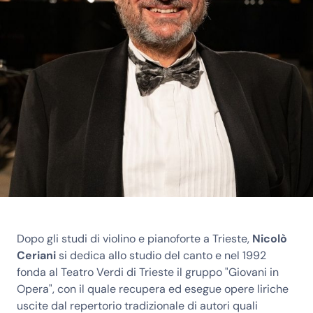
Dopo gli studi di violino e pianoforte a Trieste,
Nicolò
Ceriani
si dedica allo studio del canto e nel 1992
fonda al Teatro Verdi di Trieste il gruppo "Giovani in
Opera", con il quale recupera ed esegue opere liriche
uscite dal repertorio tradizionale di autori quali