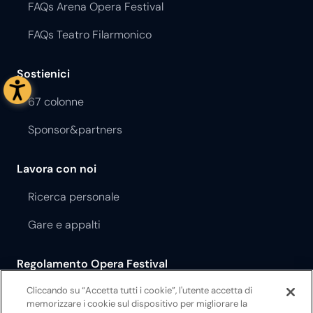
FAQs Arena Opera Festival
FAQs Teatro Filarmonico
Sostienici
67 colonne
Sponsor&partners
Lavora con noi
Ricerca personale
Gare e appalti
Regolamento Opera Festival
Regolamento Teatro Filarmonico
Cliccando su “Accetta tutti i cookie”, l'utente accetta di
memorizzare i cookie sul dispositivo per migliorare la