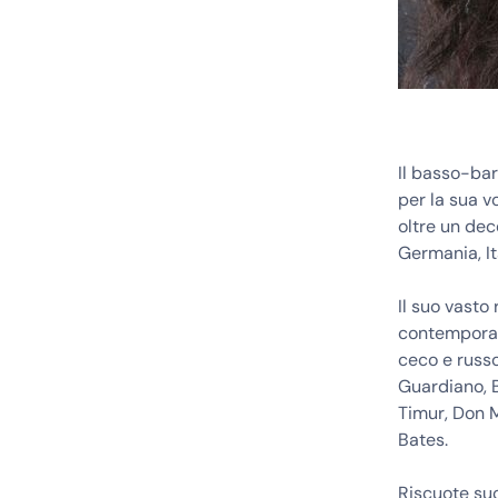
Il basso-ba
per la sua v
oltre un dece
Germania, It
Il suo vasto
contemporane
ceco e russo.
Guardiano, B
Timur, Don 
Bates.
Riscuote su