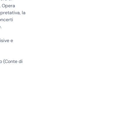
, Opera
retativa, la
oncerti
.
isive e
o (Conte di