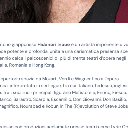
ritono giapponese
Hidenori Inoue
è un artista imponente e ver
oce potente e profonda, unita a una carismatica presenza sce
nnio calca i palcoscenici di più di trenta teatri d’opera negli S
alia, Romania e Hong Kong.
 repertorio spazia da Mozart, Verdi e Wagner fino all’opera
a, interpretata in sei lingue, tra cui italiano, tedesco, ingles
 Tra i suoi ruoli principali figurano Mefistofele, Enrico, Fiesco
anco, Sarastro, Scarpia, Escamillo, Don Giovanni, Don Basilio, 
Magnifico, Nourabad e Kobun in The (R)evolution of Steve Job
ccesso con produzioni acclamate presso teatri come Lyric Op