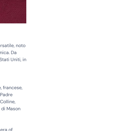
satile, noto
nica. Da
tati Uniti, in
e, francese,
, Padre
Colline,
s di Mason
era of