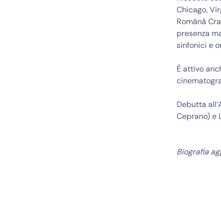
Chicago, Vi
Română Craio
presenza mag
sinfonici e o
È attivo anc
cinematograf
Debutta all’
Ceprano) e L
Biografia a