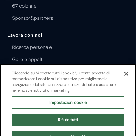
67 colonne
Sponsor&partners
Lavora con noi
Ricerca personale
Gare e appalti
Cliccando su “Accetta tutti i cookie”, l'utente accetta di
Regolamento Opera Festival
memorizzare i cookie sul dispositivo per migliorare la
navigazione del sito, analizzare l'utilizzo del sito e assistere
Regolamento Teatro Filarmonico
nelle nostre attività di marketing.
Impostazioni cookie
©2026 Fondazione Arena di Verona Reg.Imp.VR 14244/2000 |
P.I.00231130238
Sede legale: via Roma 7/d, 37121 Verona
Rifiuta tutti
Accessibilità
Privacy
Credits
Sitemap