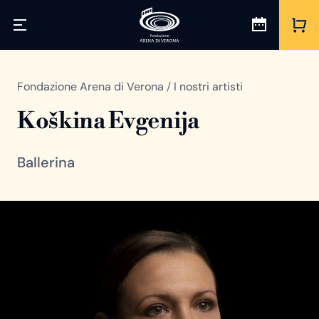
Fondazione Arena di Verona
/
I nostri artisti
Koškina Evgenija
Ballerina