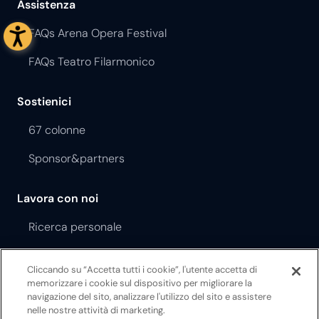
Assistenza
FAQs Arena Opera Festival
FAQs Teatro Filarmonico
Sostienici
67 colonne
Sponsor&partners
Lavora con noi
Ricerca personale
Gare e appalti
Cliccando su “Accetta tutti i cookie”, l'utente accetta di
memorizzare i cookie sul dispositivo per migliorare la
Regolamento Opera Festival
navigazione del sito, analizzare l'utilizzo del sito e assistere
nelle nostre attività di marketing.