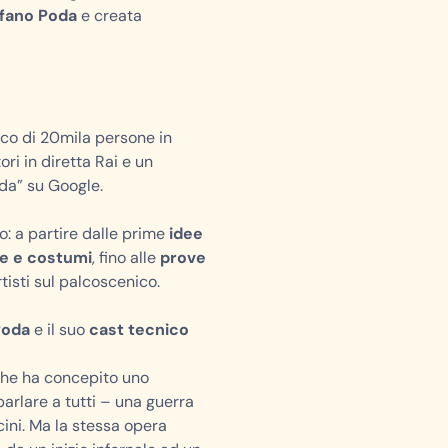
fano Poda
e creata
ico di 20mila persone in
ori in diretta Rai e un
da” su Google.
o: a partire dalle prime
idee
e e costumi
, fino alle
prove
tisti sul palcoscenico.
Poda
e il suo
cast tecnico
 che ha concepito uno
parlare a tutti – una guerra
icini. Ma la stessa opera