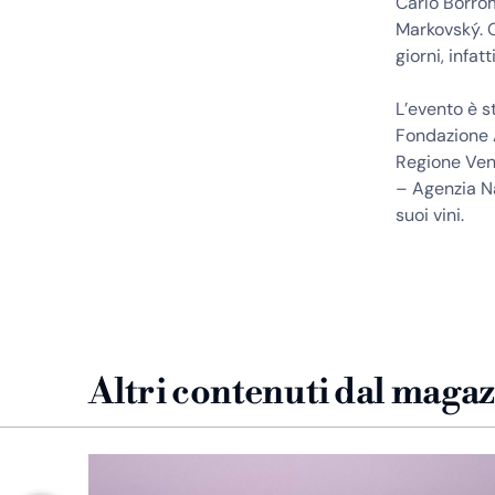
Carlo Borrom
Markovský. O
giorni, infat
L’evento è st
Fondazione A
Regione Vene
– Agenzia Na
suoi vini.
Altri contenuti dal maga