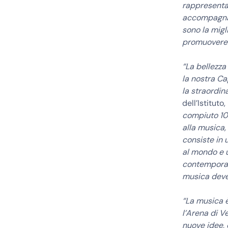
rappresentan
accompagnati
sono la migl
promuovere il
“La bellezza
la nostra Ca
la straordin
dell’Istitut
compiuto 100
alla musica,
consiste in 
al mondo e u
contemporane
musica deve
“La musica è
l’Arena di 
nuove idee, 