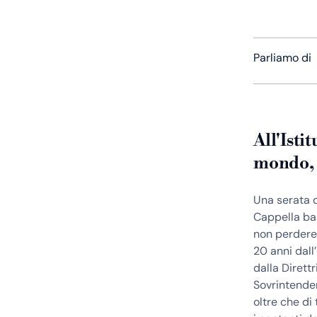
Parliamo di
All'Isti
mondo, 
Una serata d
Cappella bar
non perdere 
20 anni dall
dalla Direttr
Sovrintenden
oltre che di 