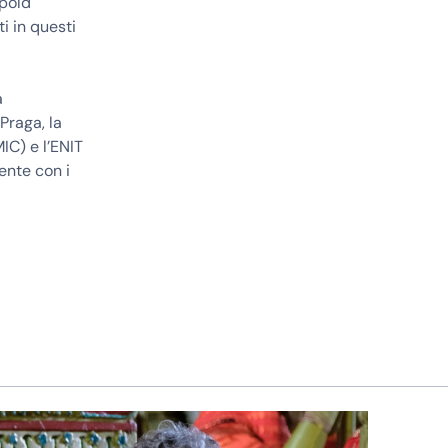
opold
i in questi
a
Praga, la
IC) e l’ENIT
ente con i