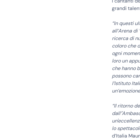
i cantanti d
grandi talent
“In questi u
all’Arena di
ricerca di nu
coloro che d
ogni momento
loro un appu
che hanno bi
possono camb
l’Istituto I
un’emozione 
“Il ritorno 
dall’'Ambasc
un'eccellenz
lo spettacol
d’Italia Maur