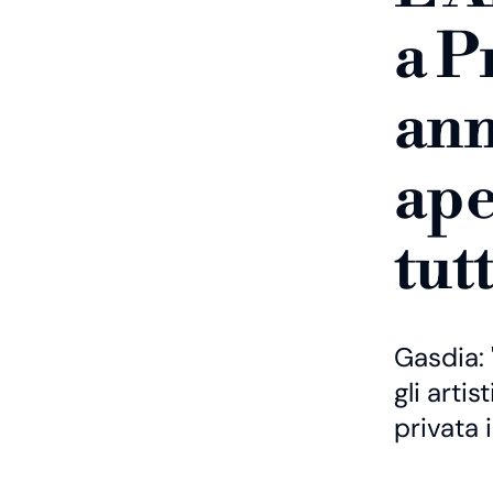
a P
ann
ape
tut
Gasdia: 
gli arti
privata 