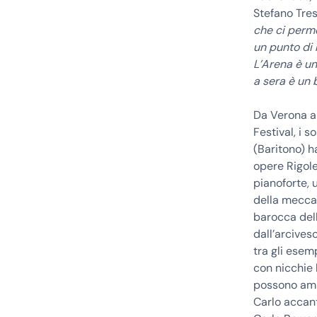
Stefano Tres
che ci perme
un punto di 
L’Arena è un
a sera è un 
Da Verona a 
Festival, i 
(Baritono) h
opere Rigole
pianoforte, 
della meccan
barocca dell’
dall’arcives
tra gli esem
con nicchie 
possono ammi
Carlo accan