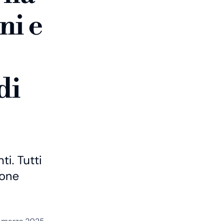
ni e
di
ti. Tutti
ione