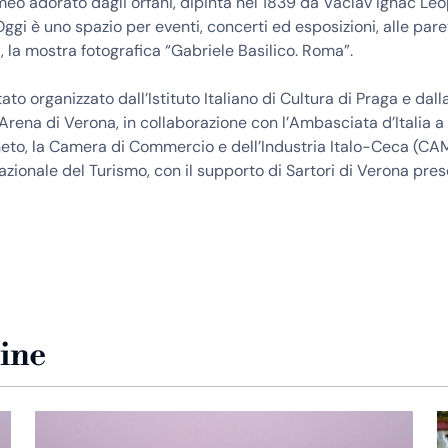
eo adorato dagli orfani, dipinta nel 1839 da Václav Ignác Le
ggi è uno spazio per eventi, concerti ed esposizioni, alle paret
ti, la mostra fotografica “Gabriele Basilico. Roma”.
ato organizzato dall’Istituto Italiano di Cultura di Praga e dall
rena di Verona, in collaborazione con l’Ambasciata d’Italia a 
to, la Camera di Commercio e dell’Industria Italo-Ceca (CAM
zionale del Turismo, con il supporto di Sartori di Verona pres
zine