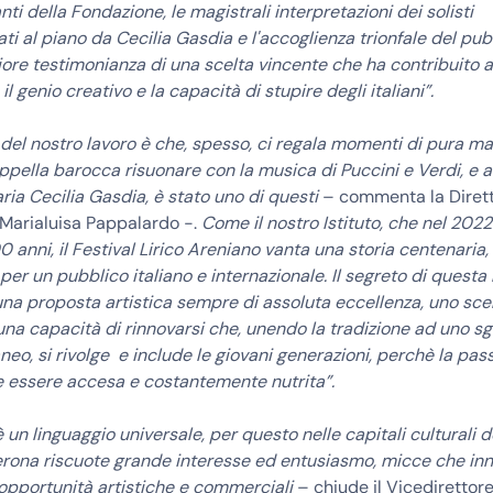
ti della Fondazione, le magistrali interpretazioni dei solisti
 al piano da Cecilia Gasdia e l'accoglienza trionfale del pubb
iore testimonianza di una scelta vincente che ha contribuito a
 genio creativo e la capacità di stupire degli italiani”.
 del nostro lavoro è che, spesso, ci regala momenti di pura ma
ppella barocca risuonare con la musica di Puccini e Verdi, e a
aria Cecilia Gasdia, è stato uno di questi
– commenta la Dirett
o, Marialuisa Pappalardo -.
Come il nostro Istituto, che nel 2022
 anni, il Festival Lirico Areniano vanta una storia centenaria
 per un pubblico italiano e internazionale. Il segreto di questa
una proposta artistica sempre di assoluta eccellenza, uno sce
na capacità di rinnovarsi che, unendo la tradizione ad uno s
o, si rivolge e include le giovani generazioni, perchè la pass
 essere accesa e costantemente nutrita”.
 un linguaggio universale, per questo nelle capitali culturali 
Verona riscuote grande interesse ed entusiasmo, micce che in
opportunità artistiche e commerciali
– chiude il Vicedirettore