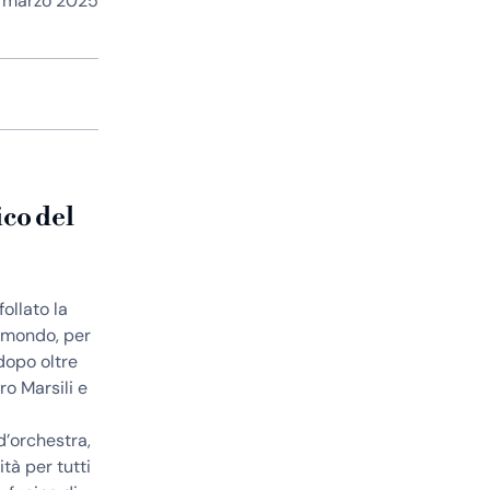
1 marzo 2025
ico del
ollato la
l mondo, per
dopo oltre
ro Marsili e
d’orchestra,
ità per tutti