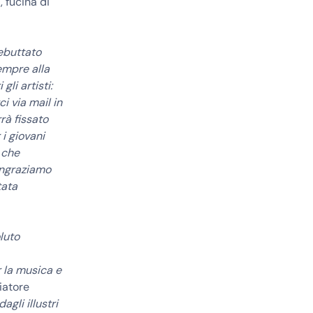
 fucina di
debuttato
mpre alla
gli artisti:
i via mail in
rà fissato
i giovani
 che
Ringraziamo
tata
luto
r la musica e
iatore
gli illustri