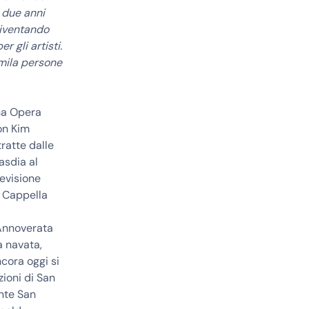
 due anni
diventando
 gli artisti.
imila persone
ena Opera
on Kim
tratte dalle
asdia al
revisione
a Cappella
 Annoverata
a navata,
ncora oggi si
ioni di San
nte San