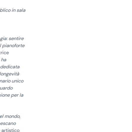
lico in sala
gia: sentire
l pianoforte
rice
 ha
, dedicata
 longevità
nario unico
guardo
ione per la
del mondo,
nescano
 artistico