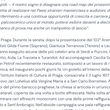
pidi -.
Il nostro sogno è disegnare una road map dei prossimi
tta di realizzare nei Paesi stranieri masterclass e audizioni, 
riferimento e una continua opportunità di crescita e carriera per
 palcoscenico unico al mondo, potersi esibire davanti a diec
banco di prova ma anche un trampolino di lancio”.
Praga. Durante la serata, dopo la presentazione del 102° Ar
solisti Gilda Fiume (Soprano), Gianluca Terranova (Tenore) e Le
anno eseguito alcune delle più celebri arie di Verdi e Puccini, 
tto, Aida, La Traviata e Turandot. Ad accompagnarli Cecilia G
un Petrof recentemente restaurato, sottoposto a un lavoro di 
ica, ed inaugurato pochi giorni fa. Un gioiello all’interno dell
Istituto Italiano di Cultura di Praga, consacrata il 3 luglio 1617
covo Jan Lohelius alla Vergine Maria e a San Carlo Borromeo.
pi del primo barocco praghese, la chiesa si articola in un’unic
laterali, coperta da una volta a botte affrescata. Nella volta a
rare rari affreschi monocromi con una delle prime raffiguraz
to a Sant’Ambrogio. Nell’abside campeggia una pala raffigura