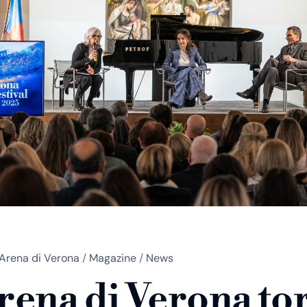
Arena di Verona
/
Magazine
/
News
rena di Verona to